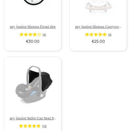
my junior Sienna Front tire
my junior Sienna Carrycot Mattress
(2)
(2)
€30.00
€25.00
my junior Safee Car Seat Sonnenschutzverdeck
(12)