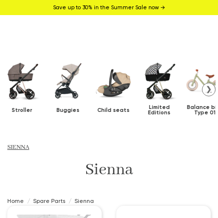
Save up to 30% in the Summer Sale now →
❯
Limited
Balance bi
Stroller
Buggies
Child seats
Editions
Type 01
SIENNA
Sienna
Home
Spare Parts
Sienna