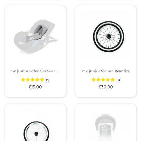
my junior Safee Car Seat Neugeboreneneinlage
my junior Sienna Rear tire
(6)
(2)
€15.00
€30.00