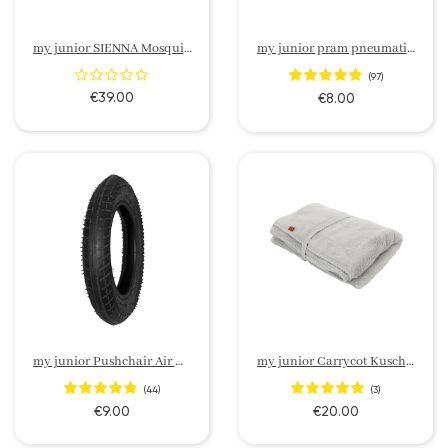
my junior SIENNA Mosquito net
my junior pram pneumatic tyre replacement tube for MIYO / SIENNA / VITA / VITA 2 / VITA unique 2 / VITA unique 3
(97)
€39.00
€8.00
my junior Pushchair Air Wheels replacement tire
my junior Carrycot Kuscheldecke
(44)
(3)
€9.00
€20.00