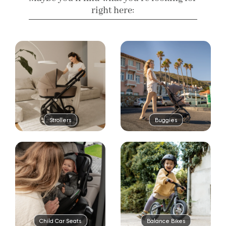
right here:
Strollers
Buggies
Child Car Seats
Balance Bikes