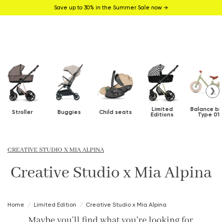
Save up to 30% in the Summer Sale now →
❯
Limited
Balance bi
Stroller
Buggies
Child seats
Editions
Type 01
CREATIVE STUDIO X MIA ALPINA
Creative Studio x Mia Alpina
Home
Limited Edition
Creative Studio x Mia Alpina
Maybe you’ll find what you’re looking for