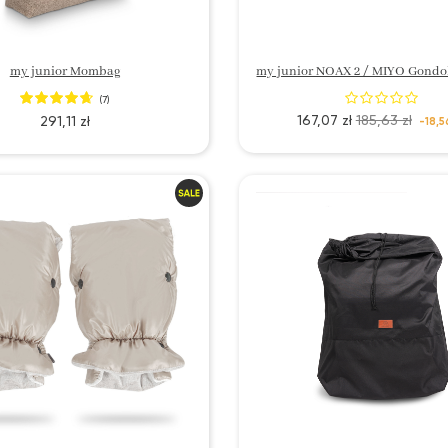
my junior Mombag
(7)
167,07 zł
185,63 zł
291,11 zł
-18,5