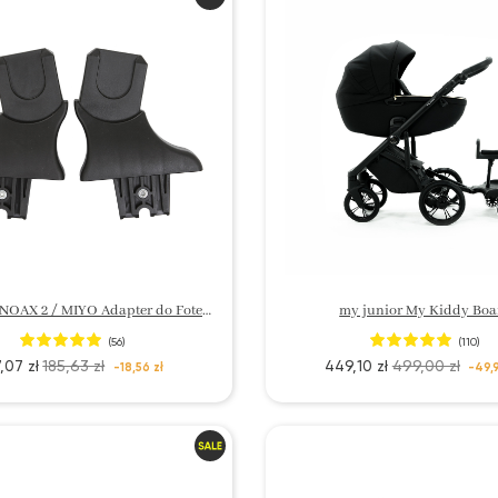
my junior NOAX 2 / MIYO Adapter do Fotelika My Connect
my junior My Kiddy Boa
(56)
(110)
,07 zł
185,63 zł
449,10 zł
499,00 zł
-18,56 zł
-49,9