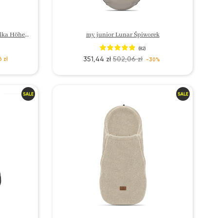
my junior NOAX 2 / MIYO Gondolka Höhenadapter
my junior Lunar Śpiworek
(82)
351,44 zł
502,06 zł
6 zł
-30%