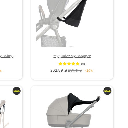
my junior Wózki dziecięce LED My Shiny guide
my junior My Shopper
(18)
232,89 zł
291,11 zł
%
-20%