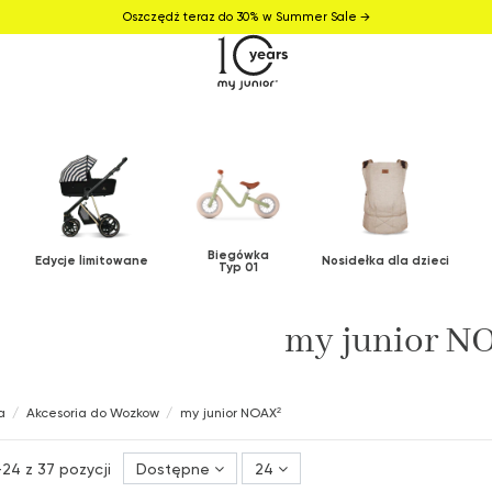
Oszczędź teraz do 30% w Summer Sale →
Biegówka
Edycje limitowane
Nosidełka dla dzieci
Typ 01
my junior N
a
Akcesoria do Wozkow
my junior NOAX²
24 z 37 pozycji
Dostępne
24