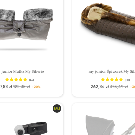
 junior Mufka My Siberio
my junior Śpiworek My Sib
(42)
(80)
7,88 zł
122,35 zł
262,84 zł
375,49 zł
-20%
-3