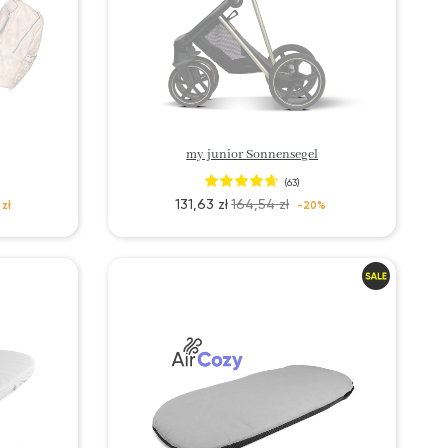
my junior Sonnensegel
(63)
131,63 zł
164,54 zł
 zł
-20%