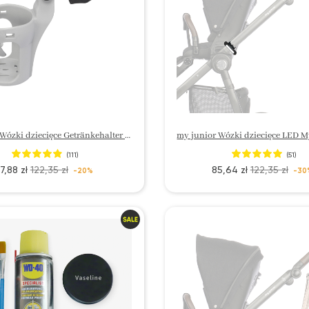
my junior Wózki dziecięce Getränkehalter My Cup
(111)
(51)
7,88 zł
122,35 zł
85,64 zł
122,35 zł
-20%
-30