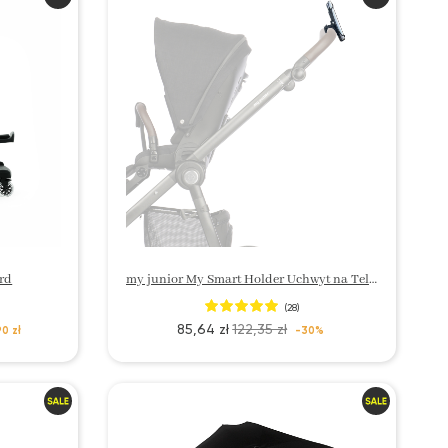
rd
my junior My Smart Holder Uchwyt na Telefon
(28)
85,64 zł
122,35 zł
0 zł
-30%