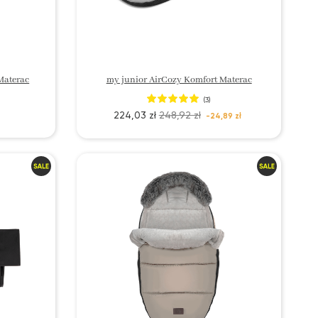
Materac
my junior AirCozy Komfort Materac
(3)
224,03 zł
248,92 zł
-24,89 zł