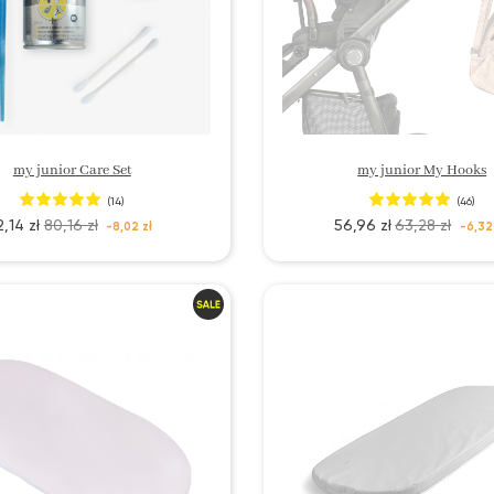
my junior Care Set
my junior My Hooks
(14)
(46)
2,14 zł
80,16 zł
56,96 zł
63,28 zł
-8,02 zł
-6,32