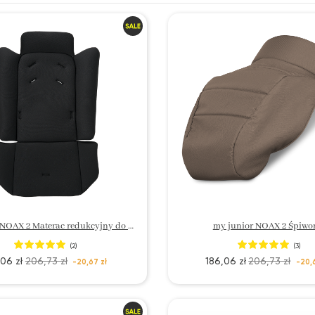
my junior NOAX 2 Materac redukcyjny do wózka
my junior NOAX 2 Śpiwo
(2)
(3)
,06 zł
206,73 zł
186,06 zł
206,73 zł
-20,67 zł
-20,6