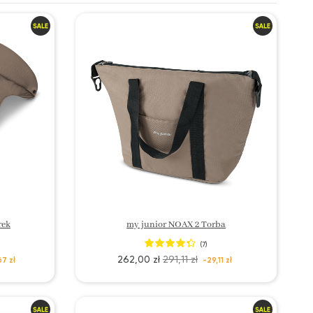
rek
my junior NOAX 2 Torba
(7)
262,00 zł
291,11 zł
7 zł
-29,11 zł