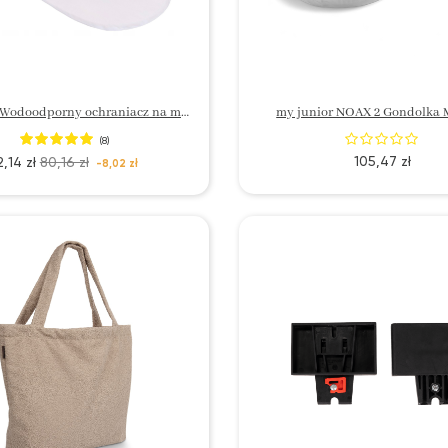
my junior Wodoodporny ochraniacz na materac
my junior NOAX 2 Gondolka 
(8)
105,47 zł
2,14 zł
80,16 zł
-8,02 zł