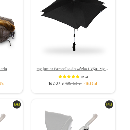
erio
my junior Parasolka do wózka UV50+ My Shadow
(204)
167,07 zł
185,63 zł
0%
-18,56 zł