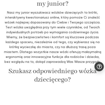
my junior?
Nasz my junior wyszukiwacz wózków dziecięcych to krótki,
interaktywny kwestionariusz online, który pomoże Ci znaleźć
wózek najlepiej dopasowany do Ciebie i Twojego szczęścia.
Test wózka uwzględnia przy tym wiele czynników, od Twoich
indywidualnych potrzeb po wymagania codziennego życia.
Wiemy, że bezpieczeństwo i komfort są kluczowe podczas
każdego spaceru, niezależnie od tego, czy wybierasz się na
krótką wycieczkę do miasta, czy na dłuższą trasę poza
miastem. Dlatego wszystkie nasze wózki oferują maksymalną
ergonomię oraz innowacyjne funkcje dla rodziców i dziecka,
bez względu na to, dokąd zaprowadzą Was Wasze przygody.
Szukasz odpowiedniego wózka
dziecięcego?
Nasz wyszukiwacz wózków dziecięcych pomoże Ci znaleźć
najlepszy wózek dostosowany do Twoich potrzeb i stylu życia
Twojej rodziny. Niezależnie od tego, czy chodzi o codzienne
spacery w parku, przygody w terenie, czy wyprawy po mieście