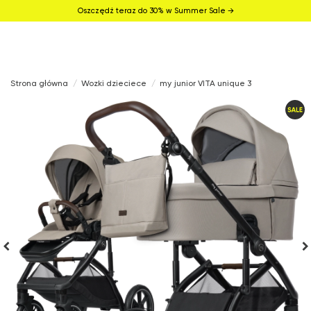
Oszczędź teraz do 30% w Summer Sale →
Strona główna
Wozki dzieciece
my junior VITA unique 3