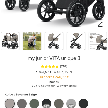
my junior VITA unique 3
(179)
3 763,57 zł
4 003,79 zł
Du sparst
240,22 zł
Brutto
●
Za 4 do 5 tygodni w Twoim domu
Kolor
: Savanna Beige
Savanna Beige
Sunkissed Brown
Evergreen
Orca Black
Olive Garden
Dolphin Grey
Black Beauty