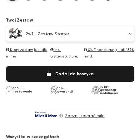
Twoj Zestaw
2w1 - Zestaw Starter
Który zestaw jest dla
inkl.
0% Finanzierung - ab
157€
mnie?
Erstausstattung
mntl.
Dodaj do koszyka
10 lat
100 dni
10 lat
gwarancji
testowania
gwarancji
mobilności
Zacznij zbierać mile
Wszystko w szczegółach