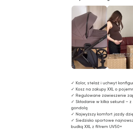
✓ Kolor, stelaż i uchwyt konfig
✓ Kosz na zakupy XXL o pojemn
✓ Regulowane zawieszenie zap
✓ Składanie w kilka sekund – 
gondolą
✓ Najwyższy komfort jazdy dz
✓ Siedzisko sportowe najnowsz
budką XXL z filtrem UV50+