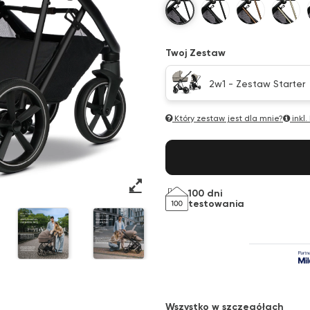
Black Matt With Brown Hand
Black Matt With Bla
Bronze
Cha
Twoj Zestaw
2w1 - Zestaw Starter
Który zestaw jest dla mnie?
inkl.
100 dni
testowania
Wszystko w szczegółach