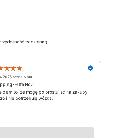
 przydatność codzienną.
4.2026 przez Manu
18.03.2026 przez 
pping-Hilfe No.1
Super schöner
elbiam to, że mogę po prostu iść na zakupy
zo i nie potrzebuję wózka.