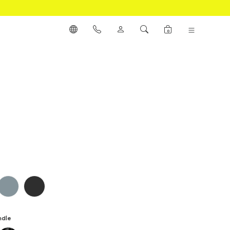
0
nish
Calm Grey
Black Amour
ndle