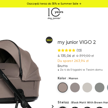
Oszczędź teraz do 30% w Summer Sale →
my junior VIGO 2
(13)
4 135,06 zł
4 399,00 zł
Du sparst
263,94 zł
Brutto
●
Za 4 do 5 tygodni w Twoim domu
Kolor
: Marron
Marron
Pure Cashmere
Beige no.1
Gree
Stelaz
: Black Matt With Brown Ha