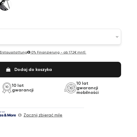
le
ck Handle
mpagne
Titan
 Erstausstattung
0% Finanzierung - ab
172€ mntl.
Dodaj do koszyka
10 lat
10 lat
gwarancji
gwarancji
mobilności
Zacznij zbierać mile