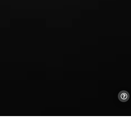
Kapsuła my junior ISOFIX Smart-Base Capsule 360°