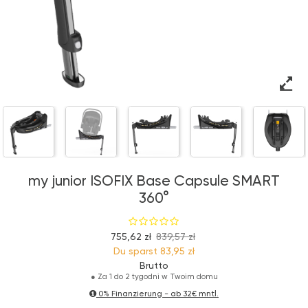
my junior ISOFIX Base Capsule SMART
360°
755,62 zł
839,57 zł
Du sparst
83,95 zł
Brutto
●
Za 1 do 2 tygodni w Twoim domu
0% Finanzierung - ab
32€ mntl.