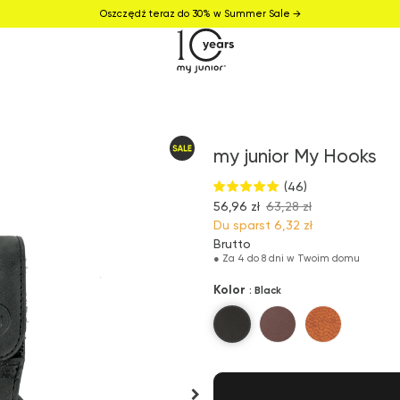
Oszczędź teraz do 30% w Summer Sale →
my junior My Hooks
(46)
56,96 zł
63,28 zł
Du sparst
6,32 zł
Brutto
●
Za 4 do 8 dni w Twoim domu
Kolor
: Black
Black
Brown
Cognac