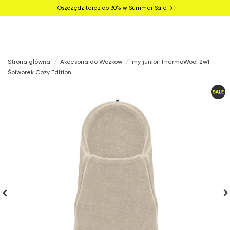
Oszczędź teraz do 30% w Summer Sale →
Strona główna
Akcesoria do Wozkow
my junior ThermoWool 2w1
Śpiworek Cozy Edition