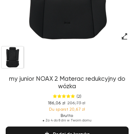
my junior NOAX 2 Materac redukcyjny do
wózka
(2)
186,06 zł
206,73 zł
Du sparst
20,67 zł
Brutto
●
Za 4 do 8 dni w Twoim domu
Dodaj do koszyka