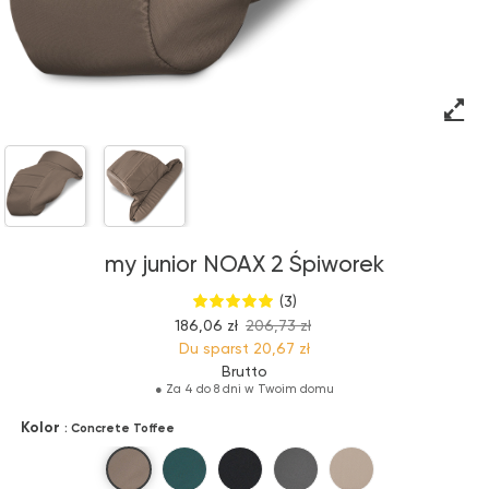
my junior NOAX 2 Śpiworek
(3)
186,06 zł
206,73 zł
Du sparst
20,67 zł
Brutto
●
Za 4 do 8 dni w Twoim domu
Kolor
: Concrete Toffee
Concrete Toffee
Parkside Green
City Noir
Downtown Grey
Urban Beige