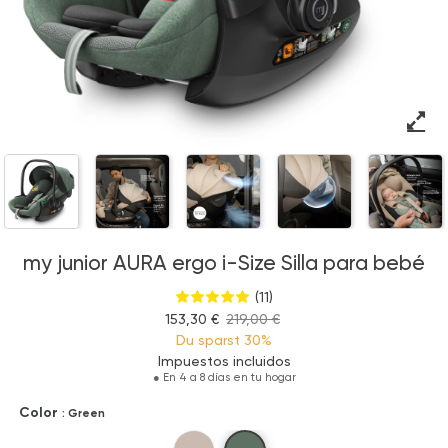
my junior AURA ergo i-Size Silla para bebé
(11)
153,30 €
219,00 €
Du sparst
30%
Impuestos incluidos
●
En 4 a 8 días en tu hogar
Color
: Green
Green
Beige