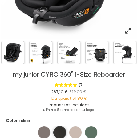
my junior CYRO 360° i-Size Reboarder
(7)
287,10 €
319,00 €
Du sparst
31,90 €
Impuestos incluidos
●
En 4 a 5 semanas en tu hogar
Color
: Black
Black
Hazel
Beige
Green