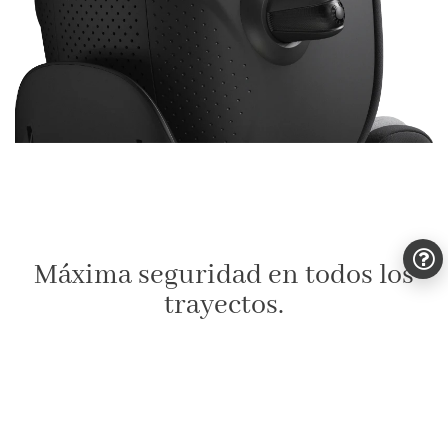
Máxima seguridad en todos los
trayectos.
La seguridad de tu felicidad es crucial a la hora de elegir una
silla infantil. La silla de coche my junior CYRO
i-Size
ofrece
una protección integral: desde la protección lateral
extensible
PreVent (PVP)
, pasando por el
arnés de 5 puntos
,
que sujeta en las zonas más resistentes del cuerpo, hasta