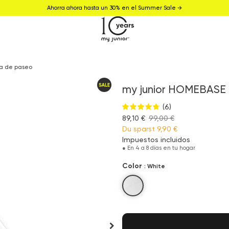
Ahorra ahora hasta un 30% en el Summer Sale →
la de paseo
my junior HOMEBASE s
(6)
89,10 €
99,00 €
Du sparst
9,90 €
Impuestos incluidos
●
En 4 a 8 días en tu hogar
Color
: White
White