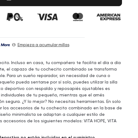
Empieza a acumular millas
ito. Incluso en casa, tu compañero te facilita el día a día
nte, el capazo de tu cochecito combinado se transforma
le. Para un sueño reparador, sin necesidad de cuna o
ueño pueda sentarse por sí solo, puedes utilizar la silla
to deportivo con respaldo y reposapiés ajustables es
individuales de tu pequeño, mientras que el arnés
ón segura. ¿Y lo mejor? No necesitas herramientas. En solo
 los accesorios de tu cochecito combinado en la base de
 diseño minimalista se adaptan a cualquier estilo de
s accesorios de los siguientes modelos: VITA HOPE, VITA
eportivo no están incluidos en el suministro.