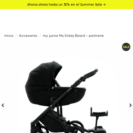
Ahorra ahora hasta un 30% en el Summer Sale →
Inicio
Accesorios
my junior My Kiddy Board - patinete