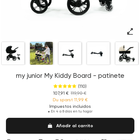
my junior My Kiddy Board - patinete
(110)
107,91 €
119,90 €
Du sparst
11,99 €
Impuestos incluidos
●
En 4 a 8 días en tu hogar
Añadir al carrito