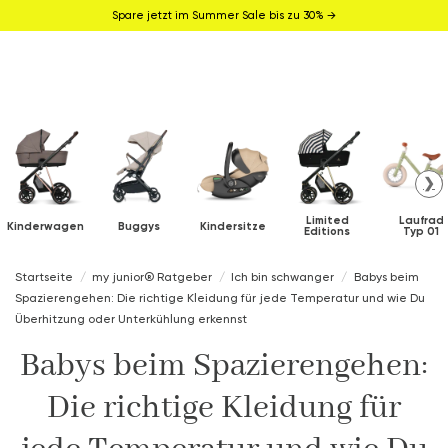
Spare jetzt im Summer Sale bis zu 30% →
❯
Limited
Laufrad
Kinderwagen
Buggys
Kindersitze
Editions
Typ 01
Startseite
my junior® Ratgeber
Ich bin schwanger
Babys beim
Spazierengehen: Die richtige Kleidung für jede Temperatur und wie Du
Überhitzung oder Unterkühlung erkennst
Babys beim Spazierengehen:
Die richtige Kleidung für