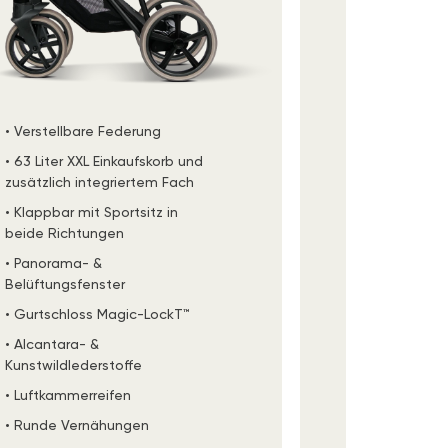
• Verstellbare Federung
• Verstellb
• 63 Liter XXL Einkaufskorb und
• XXL Einkau
zusätzlich integriertem Fach
Erweiterung
• Klappbar mit Sportsitz in
• Klappbar i
beide Richtungen
Babywann
• Panorama- &
• Panorama
Belüftungsfenster
Belüftungsf
• Gurtschloss Magic-LockT™
• XL Sonne
• Alcantara- &
• Gurtschlo
Kunstwildlederstoffe
• Luftkamme
• Luftkammerreifen
• Arretierba
• Runde Vernähungen
• Höhenverst