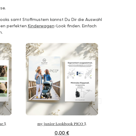
se.
ooks samt Stoffmustern kannst Du Dir die Auswahl
inen perfekten
Kinderwagen
-Look finden. Einfach
n.
ue 3
my junior Lookbook PICO 3
my jun
0,00 €