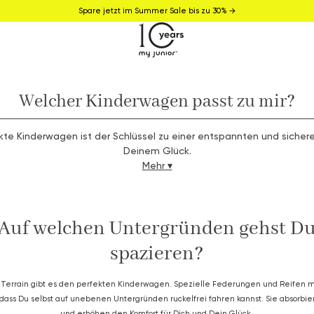
Spare jetzt im Summer Sale bis zu 30% →
Welcher Kinderwagen passt zu mir?
kte Kinderwagen ist der Schlüssel zu einer entspannten und sichere
Deinem Glück.
Mehr ▾
Auf welchen Untergründen gehst D
spazieren?
 Terrain gibt es den perfekten Kinderwagen. Spezielle Federungen und Reifen 
 dass Du selbst auf unebenen Untergründen ruckelfrei fahren kannst. Sie absorbie
und erhöhen den Komfort für Dich und Dein Glück.