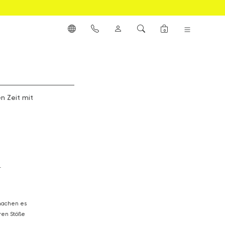
0
n Zeit mit
u
Soll der Sportsitz Deines 
eine gerade Liegefläc
machen es
Sportaufsätze, die bis in eine gerade Liegeposition verstel
ren Stöße
Entwicklung Deines Glücks. Der 180 Grad Winkel garantiert w
Haltung.