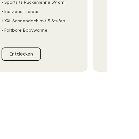
• Sportsitz Rückenlehne 59 cm
• Individuali
• Individualisierbar
• Faltbare
• XXL Sonnendach mit 5 Stufen
• IGR Zertif
• Faltbare Babywanne
Entdec
Entdecken