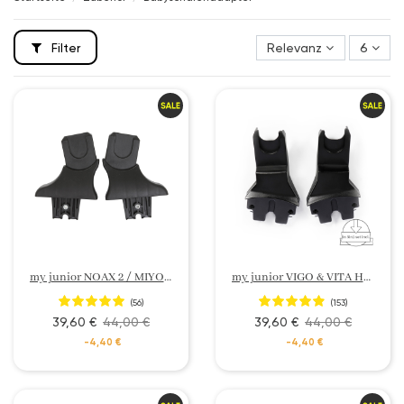
Filter
Relevanz
6
my junior NOAX 2 / MIYO Babyschalen Adapter My Connect
my junior VIGO & VITA HOPE & VITA unique 3 & VITA unique 2 & VITA 2 Babyschalenadapter
(56)
(153)
39,60 €
44,00 €
39,60 €
44,00 €
-4,40 €
-4,40 €