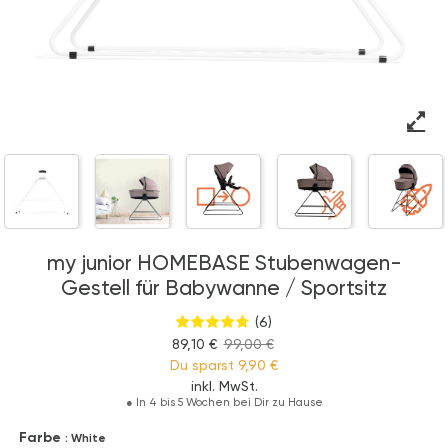
my junior HOMEBASE Stubenwagen-
Gestell für Babywanne / Sportsitz
(6)
89,10 €
99,00 €
Du sparst
9,90 €
inkl. MwSt.
●
In 4 bis 5 Wochen bei Dir zu Hause
Farbe
: White