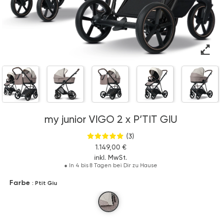
my junior VIGO 2 x P’TIT GIU
(3)
1.149,00 €
inkl. MwSt.
●
In 4 bis 8 Tagen bei Dir zu Hause
Farbe
: Ptit Giu
Ptit Giu