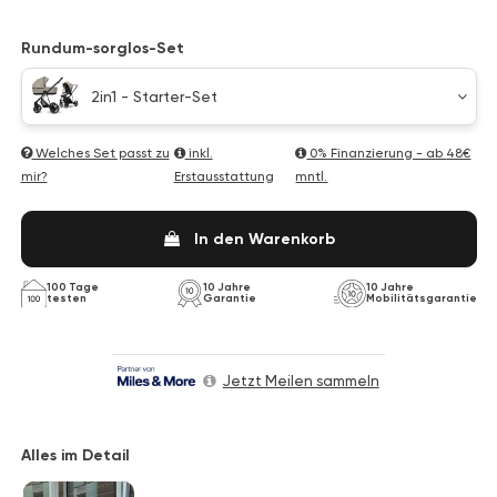
Rundum-sorglos-Set
2in1 - Starter-Set
Welches Set passt zu
inkl.
0% Finanzierung - ab
48€
mir?
Erstausstattung
mntl.
In den Warenkorb
100 Tage
10 Jahre
10 Jahre
testen
Garantie
Mobilitätsgarantie
Jetzt Meilen sammeln
Alles im Detail