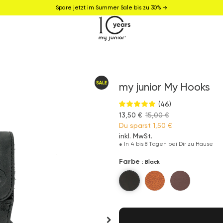
Spare jetzt im Summer Sale bis zu 30% →
my junior My Hooks
(46)
13,50 €
15,00 €
Du sparst
1,50 €
inkl. MwSt.
●
In 4 bis 8 Tagen bei Dir zu Hause
Farbe
: Black
Black
Cognac
Brown