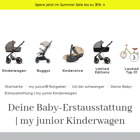
Spare jetzt im Summer Sale bis zu 30% →
❯
Limited
Laufrad
Kinderwagen
Buggys
Kindersitze
Editions
Typ 01
Startseite
my junior® Ratgeber
Ich bin schwanger
Deine Baby-
Erstausstattung | my junior Kinderwagen
Deine Baby-Erstausstattung
| my junior Kinderwagen