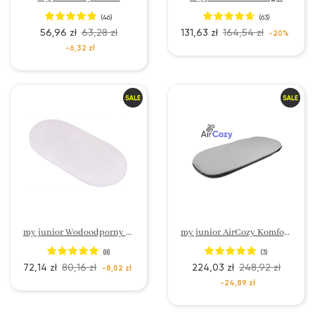
(46)
(63)
56,96 zł
63,28 zł
131,63 zł
164,54 zł
-20%
-6,32 zł
my junior Wodoodporny ochraniacz na materac
my junior AirCozy Komfort Materac
(8)
(3)
72,14 zł
80,16 zł
224,03 zł
248,92 zł
-8,02 zł
-24,89 zł