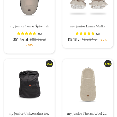
my junior Lunar Śpiworek
my junior Lunar Mufka
(82)
(28)
351,44 zł
502,06 zł
115,18 zł
164,54 zł
-30%
-30%
my junior Uniwersalna torba podróżna do wózka dziecięcego
my junior ThermoWool 2w1 Śpiworek Cozy Edition