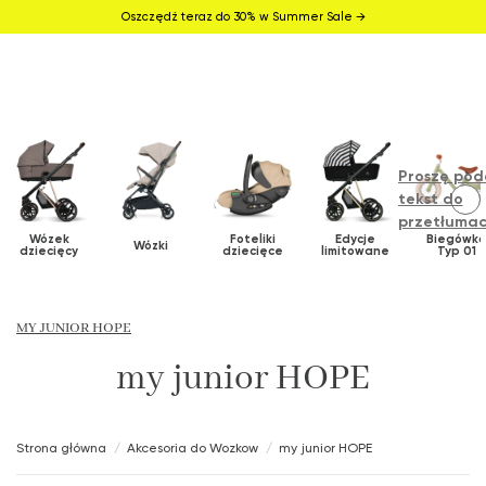
Oszczędź teraz do 30% w Summer Sale →
Proszę pod
tekst do
przetłumac
Wózek
Foteliki
Edycje
Biegówk
Wózki
dziecięcy
dziecięce
limitowane
Typ 01
MY JUNIOR HOPE
my junior HOPE
Strona główna
Akcesoria do Wozkow
my junior HOPE