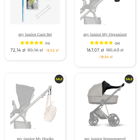
my junior Care Set
my junior My Organizer
(14)
(24)
72,14 zł
80,16 zł
167,07 zł
185,63 zł
-8,02 zł
-18,56 zł
my junior My Hooks
my junior Sonnensegel