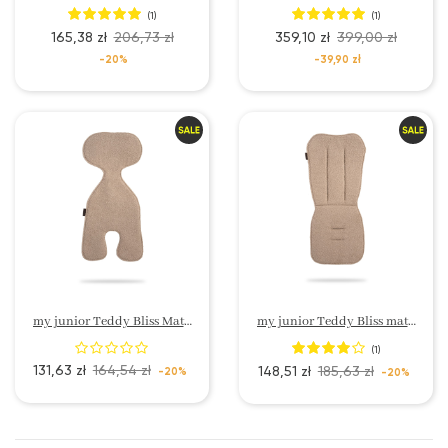
(1)
(1)
165,38 zł
206,73 zł
359,10 zł
399,00 zł
-20%
-39,90 zł
my junior Teddy Bliss Materac redukcyjny do Fotelika
my junior Teddy Bliss materac redukcyjny do wózka
(1)
131,63 zł
164,54 zł
148,51 zł
185,63 zł
-20%
-20%