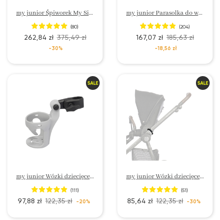
my junior Śpiworek My Siberio
my junior Parasolka do wózka UV50+ My Shadow
(80)
(204)
262,84 zł
375,49 zł
167,07 zł
185,63 zł
-30%
-18,56 zł
my junior Wózki dziecięce Getränkehalter My Cup
my junior Wózki dziecięce LED My Shiny guide
(111)
(51)
97,88 zł
122,35 zł
85,64 zł
122,35 zł
-20%
-30%