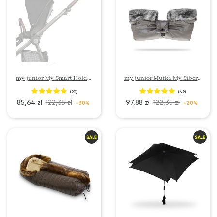
my junior My Smart Holder Uchwyt na Telefon
my junior Mufka My Siberio
(28)
(42)
85,64 zł
122,35 zł
97,88 zł
122,35 zł
-30%
-20%