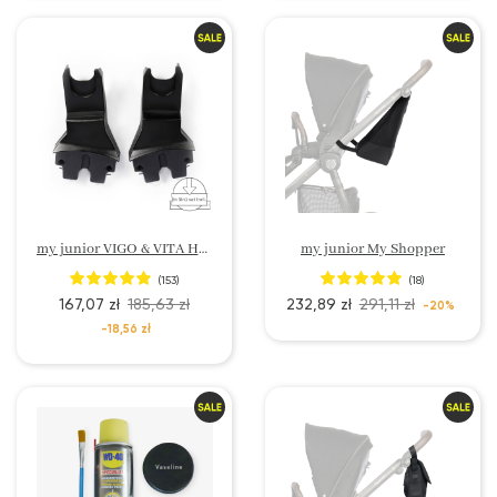
my junior VIGO & VITA HOPE & VITA unique 3 & VITA unique 2 & VITA 2 Adaptery do wózka
my junior My Shopper
(153)
(18)
167,07 zł
185,63 zł
232,89 zł
291,11 zł
-20%
-18,56 zł