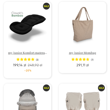
my junior Komfort materac redukcyjny do wózka CloudBamboo
my junior Mombag
(3)
(7)
199,14 zł
248,92 zł
291,11 zł
-20%