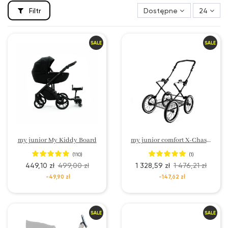
Filtr
Dostępne
24
my junior My Kiddy Board
my junior comfort X-Chassis
(110)
(1)
449,10 zł
499,00 zł
1 328,59 zł
1 476,21 zł
-49,90 zł
-147,62 zł