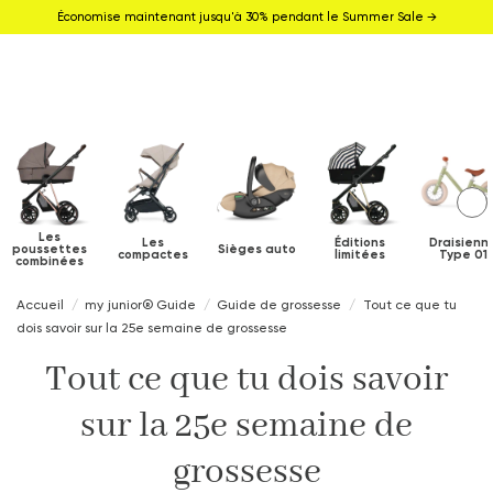
Économise maintenant jusqu'à 30% pendant le Summer Sale →
Les
Les
Éditions
Draisienn
poussettes
Sièges auto
compactes
limitées
Type 01
combinées
Accueil
my junior® Guide
Guide de grossesse
Tout ce que tu
dois savoir sur la 25e semaine de grossesse
Tout ce que tu dois savoir
sur la 25e semaine de
grossesse