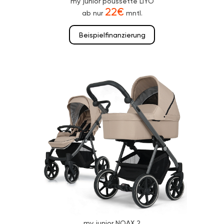
my junior poussette LIYO
22€
ab nur
mntl.
Beispielfinanzierung
my junior NOAX 2