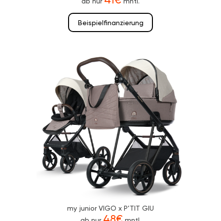
ab nur
mntl.
Beispielfinanzierung
my junior VIGO x P’TIT GIU
48€
ab nur
mntl.