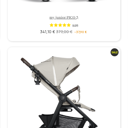
my junior PICO 3
(629)
341,10 €
379,00 €
-37,90 €