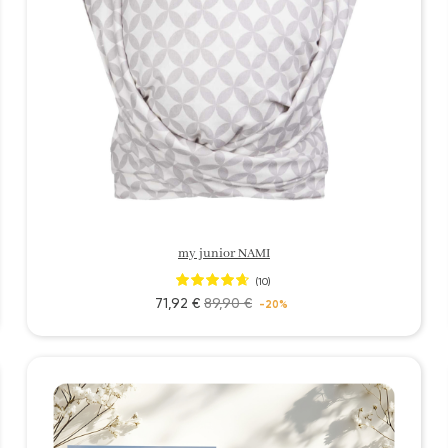
my junior NAMI
(10)
71,92 €
89,90 €
-20%