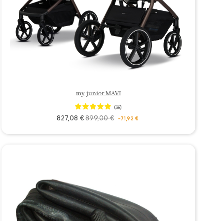
my junior MAVI
(38)
827,08 €
899,00 €
-71,92 €