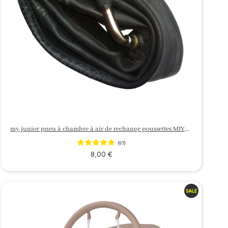
my junior pneu à chambre à air de rechange poussettes MIYO / SIENNA / VITA / VITA 2 / VITA unique 2 / VITA unique 3
(97)
8,00 €