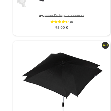
my junior Package accessoires 2
(2)
95,00 €