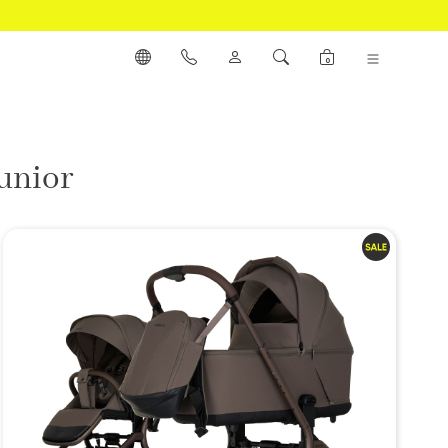
0
junior