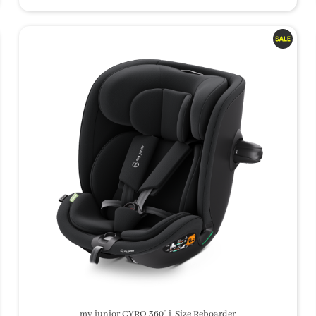
my junior CYRO 360° i-Size Reboarder