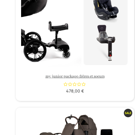
my junior package-frères et soeurs
478,00 €