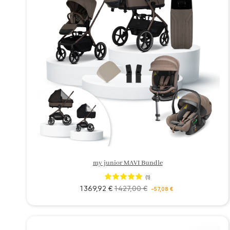
my junior MAVI Bundle
(1)
1 369,92 €
1 427,00 €
-57,08 €