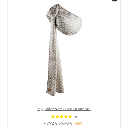
my junior NAMI avec un anneau
(3)
47,92 €
59,90 €
-20%