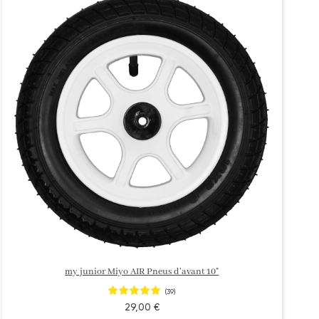
my junior Miyo AIR Pneus d'avant 10"
(39)
29,00 €