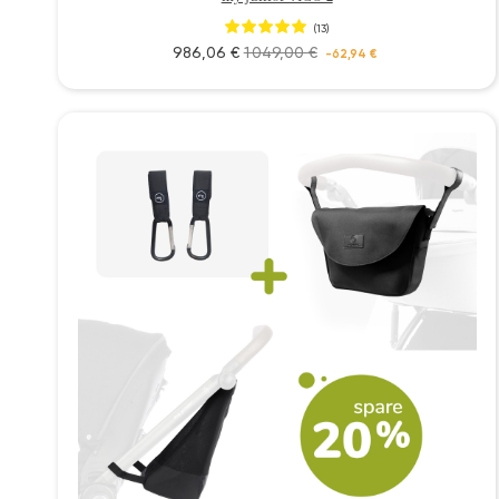
(13)
986,06 €
1 049,00 €
-62,94 €