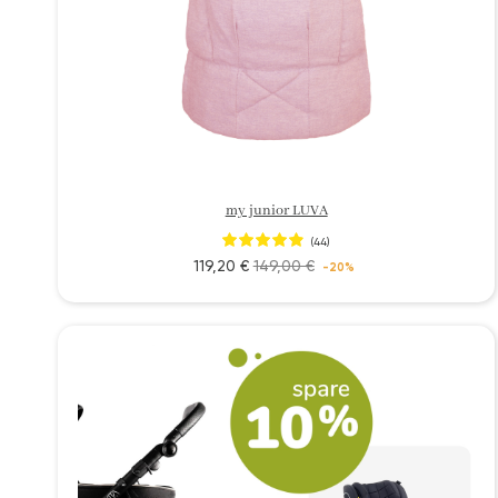
my junior LUVA
(44)
119,20 €
149,00 €
-20%