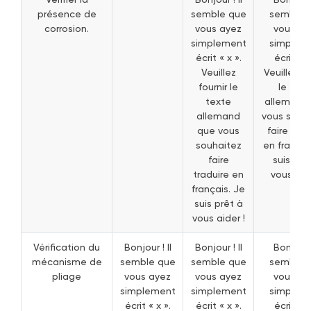
présence de
semble que
semble 
corrosion.
vous ayez
vous ay
simplement
simplem
écrit « x ».
écrit « x
Veuillez
Veuillez fo
fournir le
le text
texte
allemand
allemand
vous souh
que vous
faire trad
souhaitez
en françai
faire
suis prê
traduire en
vous aide
français. Je
suis prêt à
vous aider !
Vérification du
Bonjour ! Il
Bonjour ! Il
Bonjour !
mécanisme de
semble que
semble que
semble 
pliage
vous ayez
vous ayez
vous ay
simplement
simplement
simplem
écrit « x ».
écrit « x ».
écrit « x