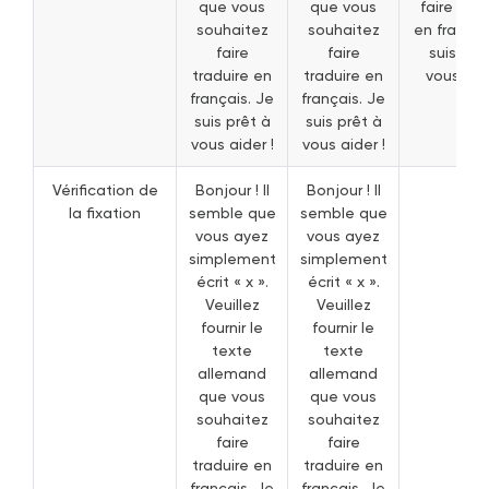
que vous
que vous
faire trad
souhaitez
souhaitez
en françai
faire
faire
suis prê
traduire en
traduire en
vous aide
français. Je
français. Je
suis prêt à
suis prêt à
vous aider !
vous aider !
Vérification de
Bonjour ! Il
Bonjour ! Il
la fixation
semble que
semble que
vous ayez
vous ayez
simplement
simplement
écrit « x ».
écrit « x ».
Veuillez
Veuillez
fournir le
fournir le
texte
texte
allemand
allemand
que vous
que vous
souhaitez
souhaitez
faire
faire
traduire en
traduire en
français. Je
français. Je