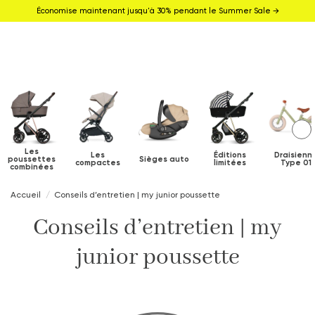
Économise maintenant jusqu'à 30% pendant le Summer Sale →
Les
Les
Éditions
Draisienn
poussettes
Sièges auto
compactes
limitées
Type 01
combinées
Accueil
Conseils d’entretien | my junior poussette
Conseils d’entretien | my
junior poussette