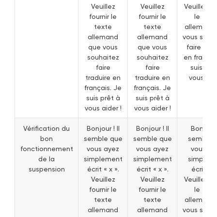
Veuillez
Veuillez
Veuillez fo
fournir le
fournir le
le text
texte
texte
allemand
allemand
allemand
vous souh
que vous
que vous
faire trad
souhaitez
souhaitez
en françai
faire
faire
suis prê
traduire en
traduire en
vous aide
français. Je
français. Je
suis prêt à
suis prêt à
vous aider !
vous aider !
Vérification du
Bonjour ! Il
Bonjour ! Il
Bonjour !
bon
semble que
semble que
semble 
fonctionnement
vous ayez
vous ayez
vous ay
de la
simplement
simplement
simplem
suspension
écrit « x ».
écrit « x ».
écrit « x
Veuillez
Veuillez
Veuillez fo
fournir le
fournir le
le text
texte
texte
allemand
allemand
allemand
vous souh