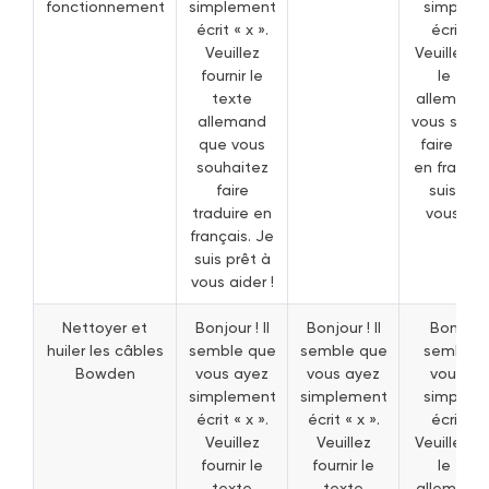
fonctionnement
simplement
simplem
écrit « x ».
écrit « x
Veuillez
Veuillez fo
fournir le
le text
texte
allemand
allemand
vous souh
que vous
faire trad
souhaitez
en françai
faire
suis prê
traduire en
vous aide
français. Je
suis prêt à
vous aider !
Nettoyer et
Bonjour ! Il
Bonjour ! Il
Bonjour !
huiler les câbles
semble que
semble que
semble 
Bowden
vous ayez
vous ayez
vous ay
simplement
simplement
simplem
écrit « x ».
écrit « x ».
écrit « x
Veuillez
Veuillez
Veuillez fo
fournir le
fournir le
le text
texte
texte
allemand