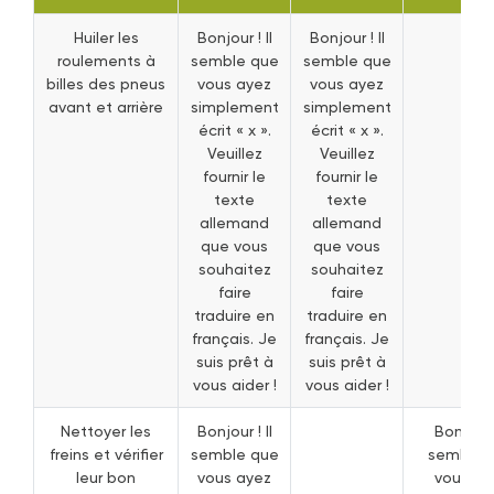
Huiler les
Bonjour ! Il
Bonjour ! Il
roulements à
semble que
semble que
billes des pneus
vous ayez
vous ayez
avant et arrière
simplement
simplement
écrit « x ».
écrit « x ».
Veuillez
Veuillez
fournir le
fournir le
texte
texte
allemand
allemand
que vous
que vous
souhaitez
souhaitez
faire
faire
traduire en
traduire en
français. Je
français. Je
suis prêt à
suis prêt à
vous aider !
vous aider !
Nettoyer les
Bonjour ! Il
Bonjour !
freins et vérifier
semble que
semble 
leur bon
vous ayez
vous ay