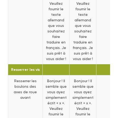
Veuillez
Veuillez
fournir le
fournir le
texte
texte
allemand
allemand
que vous
que vous
souhaitez
souhaitez
faire
faire
traduire en
traduire en
français. Je
français. Je
suis prêt à
suis prêt à
vous aider !
vous aider !
Resserrer les vis
Resserrer les
Bonjour ! Il
Bonjour ! Il
boulons des
semble que
semble que
axes de roue
vous ayez
vous ayez
avant
simplement
simplement
écrit « x ».
écrit « x ».
Veuillez
Veuillez
fournir le
fournir le