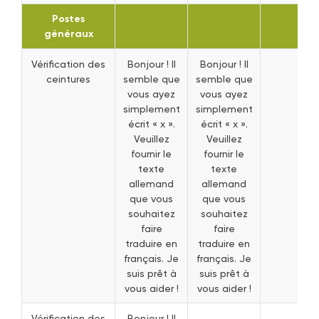
Postes
généraux
Vérification des
Bonjour ! Il
Bonjour ! Il
ceintures
semble que
semble que
vous ayez
vous ayez
simplement
simplement
écrit « x ».
écrit « x ».
Veuillez
Veuillez
fournir le
fournir le
texte
texte
allemand
allemand
que vous
que vous
souhaitez
souhaitez
faire
faire
traduire en
traduire en
français. Je
français. Je
suis prêt à
suis prêt à
vous aider !
vous aider !
Vérification des
Bonjour ! Il