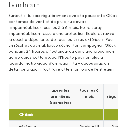
bonheur
Surtout si tu sors régulièrement avec ta poussette Glück
par temps de vent et de pluie, tu devrais
l’imperméabiliser tous les 3 à 6 mois. Notre spray
imperméabilisant assure une protection fiable et ravive
la couche déperlante de tous les tissus extérieurs. Pour
un résultat optimal, laisse sécher ton compagnon Glück
pendant 24 heures à l’extérieur ou dans une pièce bien
aérée après cette étape. N’hésite pas non plus à
regarder notre vidéo d’entretien : tu y découvriras en
détail ce à quoi il faut faire attention lors de l’entretien.
après les
tous les 6
Hiver
premières
mois
régulière
4 semaines
Châssis :
Vérifier la
Bonjour ! Il
Bonjour !