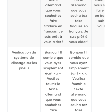
allemand
allemand
vous souh
que vous
que vous
faire trad
souhaitez
souhaitez
en françai
faire
faire
suis prê
traduire en
traduire en
vous aide
français. Je
français. Je
suis prêt à
suis prêt à
vous aider !
vous aider !
Vérification du
Bonjour ! Il
Bonjour ! Il
système de
semble que
semble que
clipsage sur les
vous ayez
vous ayez
pneus
simplement
simplement
écrit « x ».
écrit « x ».
Veuillez
Veuillez
fournir le
fournir le
texte
texte
allemand
allemand
que vous
que vous
souhaitez
souhaitez
faire
faire