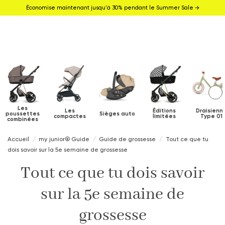
Économise maintenant jusqu'à 30% pendant le Summer Sale →
Les
Les
Éditions
Draisienn
poussettes
Sièges auto
compactes
limitées
Type 01
combinées
Accueil
my junior® Guide
Guide de grossesse
Tout ce que tu
dois savoir sur la 5e semaine de grossesse
Tout ce que tu dois savoir
sur la 5e semaine de
grossesse