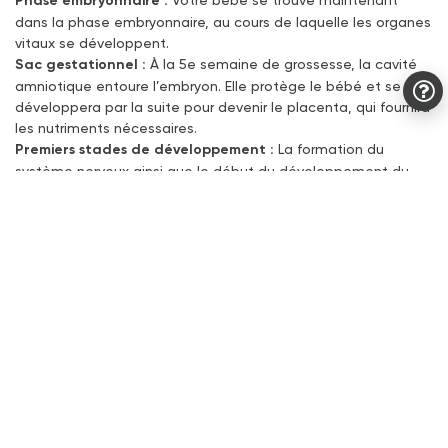
dans la phase embryonnaire, au cours de laquelle les organes
vitaux se développent.
Sac gestationnel :
À la 5e semaine de grossesse, la cavité
amniotique entoure l’embryon. Elle protège le bébé et se
développera par la suite pour devenir le placenta, qui fournira
les nutriments nécessaires.
Premiers stades de développement :
La formation du
système nerveux ainsi que le début du développement du
cerveau ont lieu. Ces premières étapes sont cruciales pour le
développement ultérieur de ton bébé.
Ton corps à la 5e semaine de
grossesse
Il se passe actuellement une multitude de choses incroyables
dans ton corps. À la cinquième semaine de grossesse, ton
corps se prépare déjà au développement croissant de
l’embryon. À ce moment-là, l’ovule fécondé s’est implanté
dans l’utérus et commence à se transformer en embryon.