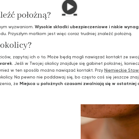
aleźć położną?
ażnym wyzwaniom.
Wysokie składki ubezpieczeniowe i niskie wyna
u. Przyszłym matkom jest więc coraz trudniej znaleźć położną.
 okolicy?
iców, zapytaj ich o to. Może będą mogli nawiązać kontakt ze sw
iwarek
. Jeśli w Twojej okolicy znajduje się gabinet położnej, konie
wnież w ten sposób można nawiązać kontakt. Przy
Niemieckie Stow
okolicy. Na pewno nie poddawaj się, bo często coś się jeszcze znaj
zenia, że
Miejsca u położnych czasami zwalniają się w ostatniej c