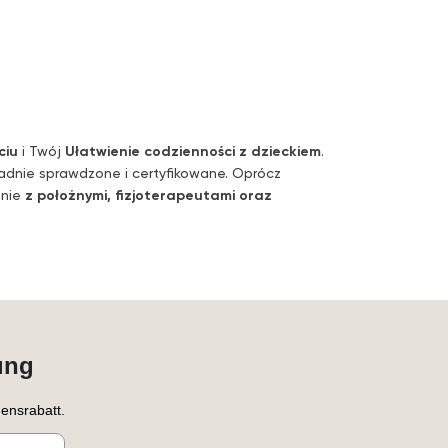
ciu
i Twój
Ułatwienie codzienności z dzieckiem
.
ładnie sprawdzone i certyfikowane. Oprócz
lnie
z położnymi, fizjoterapeutami oraz
ung
ensrabatt.