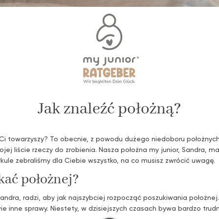
Jak znaleźć położną?
a Ci towarzyszy? To obecnie, z powodu dużego niedoboru położnyc
ej liście rzeczy do zrobienia. Nasza położna my junior, Sandra, m
ule zebraliśmy dla Ciebie wszystko, na co musisz zwrócić uwagę.
kać położnej?
Sandra, radzi, aby jak najszybciej rozpocząć poszukiwania położnej
e inne sprawy. Niestety, w dzisiejszych czasach bywa bardzo trud