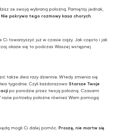
zisz ze swoją wybraną położną. Pamiętaj jednak,
,
Nie pokrywa tego rozmowy kasa chorych
.
e Ci towarzyszyć już w czasie ciąży. Jak często i jak
yczaj okaże się to podczas Waszej wstępnej
zić także dwa razy dziennie. Wtedy zmienia się
 dwa tygodnie. Czyli każdorazowo
Starsze Twoje
acji
po porodzie przez twoją położną. Czasami
h. W razie potrzeby położne również Wam pomogą
będą mogli Ci dalej pomóc.
Proszę, nie martw się