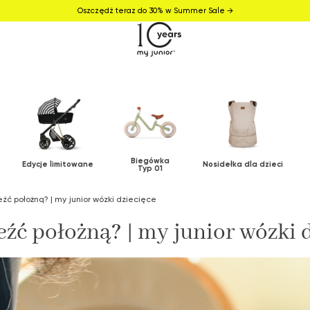
Oszczędź teraz do 30% w Summer Sale →
Biegówka
Edycje limitowane
Nosidełka dla dzieci
Typ 01
źć położną? | my junior wózki dziecięce
eźć położną? | my junior wózki 