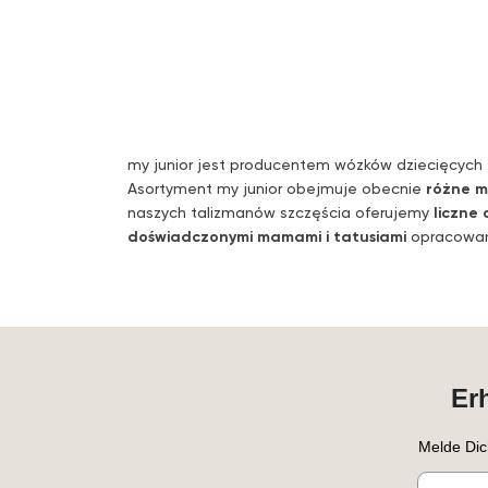
my junior jest producentem wózków dziecięcych
Asortyment my junior obejmuje obecnie
różne m
naszych talizmanów szczęścia oferujemy
liczne 
doświadczonymi mamami i tatusiami
opracowany
Er
Melde Dic
Email