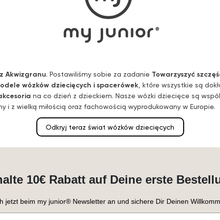
z Akwizgranu
. Postawiliśmy sobie za zadanie
Towarzyszyć szczęś
odele wózków dziecięcych i spacerówek
, które wszystkie są dok
akcesoria
na co dzień z dzieckiem. Nasze wózki dziecięce są wspó
 i z wielką miłością oraz fachowością wyprodukowany w Europie.
Odkryj teraz świat wózków dziecięcych
halte 10€ Rabatt auf Deine erste Bestell
h jetzt beim my junior® Newsletter an und sichere Dir Deinen Willkomm