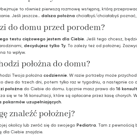
Obejmuje to również pierwszą rozmowę wstępną, którą przeprowad
nie. Jeśli jeszcze...
dalsza położna
chciałbyś/chciałabyś poznać
dzi do domu przed porodem?
go testu ciążowego jestem dla Ciebie
. Jeśli tego chcesz, będzi
narodzinami,
decydujesz tylko Ty
. To zależy też od położnej. Zazw
 na to wpływ.
chodzi położna do domu?
hodzi Twoja położna
codziennie
. W razie potrzeby może przychod
 co dwa do trzech dni, potem tylko raz w tygodniu, a następnie co
zi położna
do Ciebie do domu. Łącznie masz prawo do
16 konsult
cza się w te 16 konsultacji, które są opłacane przez kasę choryc
ia pokarmów uzupełniających
.
gę znaleźć położnej?
jej okolicy lub zwróć się do swojego
Pediatra
. Tam z pewnością 
ę dla Ciebie znajdzie.