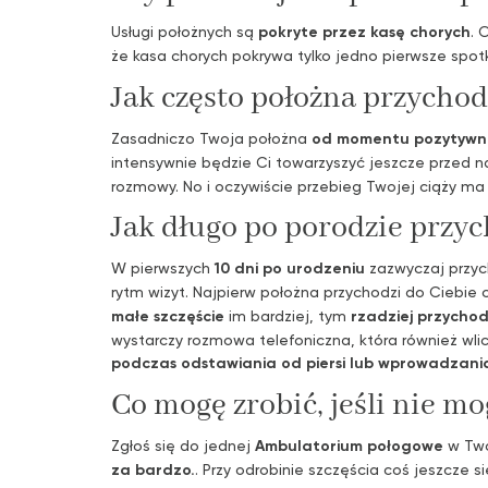
Usługi położnych są
pokryte przez kasę chorych
. 
że kasa chorych pokrywa tylko jedno pierwsze spotka
Jak często położna przycho
Zasadniczo Twoja położna
od momentu pozytywne
intensywnie będzie Ci towarzyszyć jeszcze przed 
rozmowy. No i oczywiście przebieg Twojej ciąży ma
Jak długo po porodzie przy
W pierwszych
10 dni po urodzeniu
zazwyczaj przyc
rytm wizyt. Najpierw położna przychodzi do Ciebie
małe szczęście
im bardziej, tym
rzadziej przychod
wystarczy rozmowa telefoniczna, która również wli
podczas odstawiania od piersi lub wprowadzan
Co mogę zrobić, jeśli nie mo
Zgłoś się do jednej
Ambulatorium połogowe
w Two
za bardzo.
. Przy odrobinie szczęścia coś jeszcze si