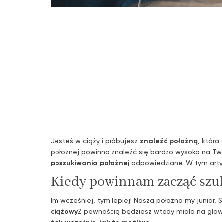
Jesteś w ciąży i próbujesz
znaleźć położną
, któr
położnej powinno znaleźć się bardzo wysoko na Twoj
poszukiwania położnej
odpowiedziane. W tym artyk
Kiedy powinnam zacząć szu
Im wcześniej, tym lepiej! Nasza położna my junior, 
ciążowy
Z pewnością będziesz wtedy miała na głowi
tak wcześnie, jak to możliwe.
.