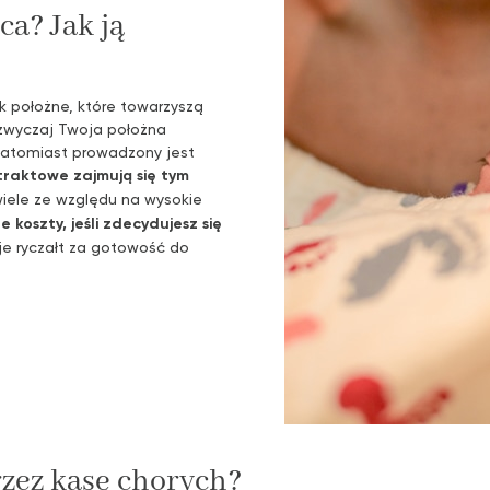
a? Jak ją
 położne, które towarzyszą
azwyczaj Twoja położna
 natomiast prowadzony jest
traktowe zajmują się tym
wiele ze względu na wysokie
 koszty, jeśli zdecydujesz się
je ryczałt za gotowość do
rzez kasę chorych?