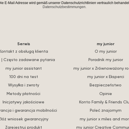
ie E-Mail Adresse wird gemäß unserer Datenschutzrichtlinien vertraulich behandel
Datenschutzbestimmungen.
Serwis
my junior
Kontakt z obsługą klienta
O my junior
 | Często zadawane pytania
Poradnik my junior
my junior assistant
my junior x Zrównoważony r
100 dni na test
my junior x Eksperci
Wysyłka i zwroty
Bezpieczeństwo
Metody płatności
Opinie
Inicjatywy jakościowe
Konto Family & Friends Cl
ancja i gwarancja mobilności
Poleć znajomym
Złóż wniosek gwarancyjny
my junior x miles and mo
Zarejestruj produkt
my junior Creative Commun