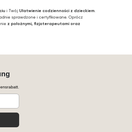
ciu
i Twój
Ułatwienie codzienności z dzieckiem
.
ładnie sprawdzone i certyfikowane. Oprócz
lnie
z położnymi, fizjoterapeutami oraz
ung
ensrabatt.