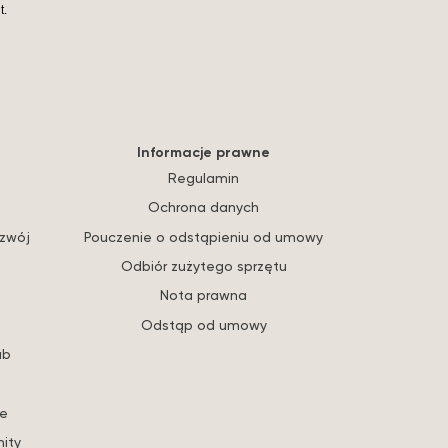
t.
Informacje prawne
Regulamin
Ochrona danych
ozwój
Pouczenie o odstąpieniu od umowy
Odbiór zużytego sprzętu
Nota prawna
Odstąp od umowy
ub
re
ity