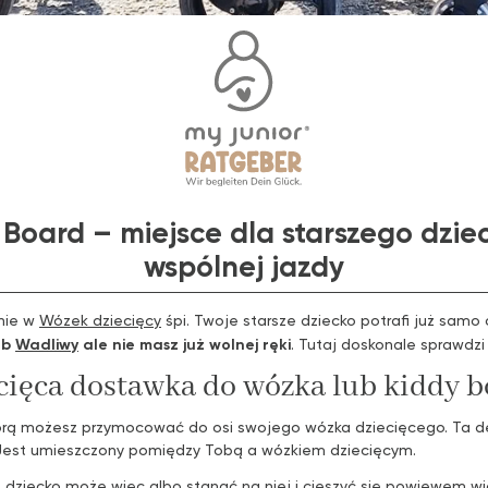
 Board – miejsce dla starszego dzie
wspólnej jazdy
dnie w
Wózek dziecięcy
śpi. Twoje starsze dziecko potrafi już samo 
ub
Wadliwy
ale nie masz już wolnej ręki
. Tutaj doskonale sprawdz
ecięca dostawka do wózka lub kiddy 
tórą możesz przymocować do osi swojego wózka dziecięcego. Ta de
Jest umieszczony pomiędzy Tobą a wózkiem dziecięcym.
dziecko może więc albo stanąć na niej i cieszyć się powiewem wi