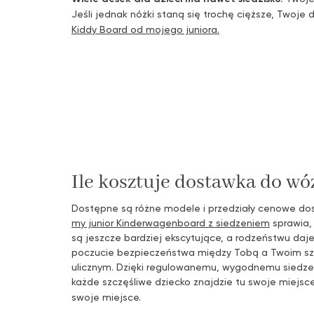
Jeśli jednak nóżki staną się trochę cięższe, Twoje
Kiddy Board od mojego juniora.
Ile kosztuje dostawka do wó
Dostępne są różne modele i przedziały cenowe do
my junior Kinderwagenboard z siedzeniem
sprawia,
są jeszcze bardziej ekscytujące, a rodzeństwu daje
poczucie bezpieczeństwa między Tobą a Twoim sz
ulicznym. Dzięki regulowanemu, wygodnemu siedze
każde szczęśliwe dziecko znajdzie tu swoje miejsc
swoje miejsce.