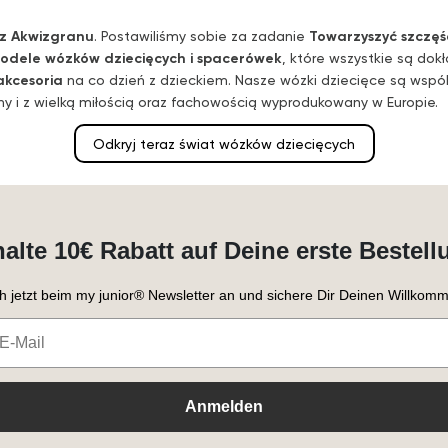
z Akwizgranu
. Postawiliśmy sobie za zadanie
Towarzyszyć szczęś
odele wózków dziecięcych i spacerówek
, które wszystkie są dok
akcesoria
na co dzień z dzieckiem. Nasze wózki dziecięce są wspó
 i z wielką miłością oraz fachowością wyprodukowany w Europie.
Odkryj teraz świat wózków dziecięcych
halte 10€ Rabatt auf Deine erste Bestell
h jetzt beim my junior® Newsletter an und sichere Dir Deinen Willkomm
Anmelden