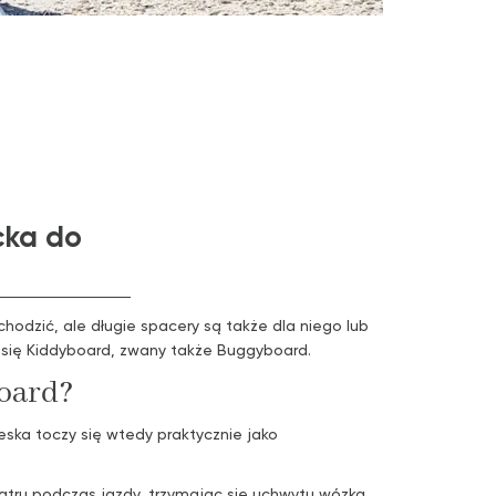
cka do
chodzić, ale długie spacery są także dla niego lub
i się Kiddyboard, zwany także Buggyboard.
board?
ska toczy się wtedy praktycznie jako
atru podczas jazdy, trzymając się uchwytu wózka.