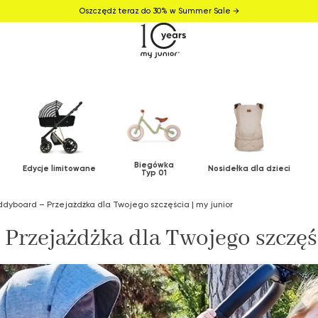
Oszczędź teraz do 30% w Summer Sale →
Biegówka
Edycje limitowane
Nosidełka dla dzieci
Typ 01
ddyboard – Przejażdżka dla Twojego szczęścia | my junior
Przejażdżka dla Twojego szczęśc