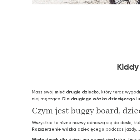
Kiddy
Masz swój
mieć drugie dziecko
, który teraz wygo
niej męczące.
Dla drugiego wózka dziecięcego l
Czym jest buggy board, dzi
Wszystkie te różne nazwy odnoszą się do deski, k
Rozszerzenie wózka dziecięcego
podczas jazdy. 
Wiele desek dla dzieci ma nawet siedzisko.
Twoje 