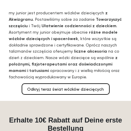
my junior jest producentem wózków dziecięcych
z
Akwizgranu
. Postawiliśmy sobie za zadanie
Towarzyszyć
szczęściu
i Twój
Ułatwienie codzienności z dzieckiem
.
Asortyment my junior obejmuje obecnie
różne modele
wózków dziecięcych i spacerówek
, które wszystkie są
dokładnie sprawdzone i certyfikowane. Oprócz naszych
talizmanów szczęścia oferujemy
liczne akcesoria
na co
dzień z dzieckiem. Nasze wózki dziecięce są wspólnie
z
położnymi, fizjoterapeutami oraz doświadczonymi
mamami i tatusiami
opracowany i z wielką miłością oraz
fachowością wyprodukowany w Europie.
Odkryj teraz świat wózków dziecięcych
Erhalte 10€ Rabatt auf Deine erste
Bestellung