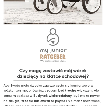
Czy mogę zostawić mój wózek
dziecięcy na klatce schodowej?
Aby Twoje małe dziecko zawsze czuło się komfortowo w
wózku, ten może również czasem
być trochę większym
. Ale
teraz mieszkasz w
Budynek wielorodzinny
, być może nawet
na
drugie, trzecie lub czwarte piętro
i nie masz możliwości,
Wózek dziecięcy
ustawić w swoim przedpokoju – i co teraz?