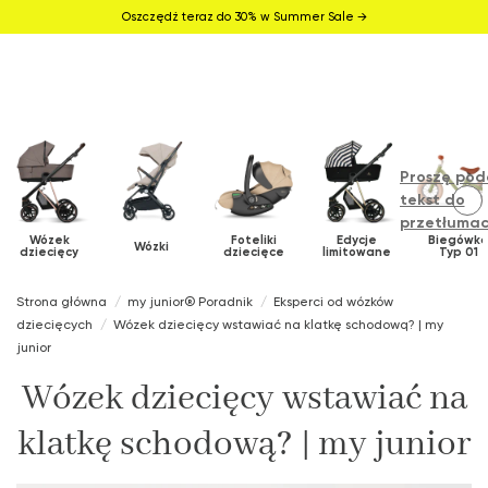
Oszczędź teraz do 30% w Summer Sale →
Proszę pod
tekst do
przetłumac
Wózek
Foteliki
Edycje
Biegówk
Wózki
dziecięcy
dziecięce
limitowane
Typ 01
Strona główna
my junior® Poradnik
Eksperci od wózków
dziecięcych
Wózek dziecięcy wstawiać na klatkę schodową? | my
junior
Wózek dziecięcy wstawiać na
klatkę schodową? | my junior