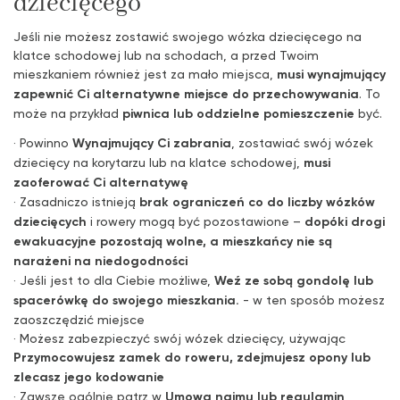
dziecięcego
Jeśli nie możesz zostawić swojego wózka dziecięcego na
klatce schodowej lub na schodach, a przed Twoim
mieszkaniem również jest za mało miejsca,
musi wynajmujący
zapewnić Ci alternatywne miejsce do przechowywania
. To
może na przykład
piwnica lub oddzielne pomieszczenie
być.
· Powinno
Wynajmujący Ci zabrania
, zostawiać swój wózek
dziecięcy na korytarzu lub na klatce schodowej,
musi
zaoferować Ci alternatywę
· Zasadniczo istnieją
brak ograniczeń co do liczby wózków
dziecięcych
i rowery mogą być pozostawione –
dopóki drogi
ewakuacyjne pozostają wolne, a mieszkańcy nie są
narażeni na niedogodności
· Jeśli jest to dla Ciebie możliwe,
Weź ze sobą gondolę lub
spacerówkę do swojego mieszkania.
- w ten sposób możesz
zaoszczędzić miejsce
· Możesz zabezpieczyć swój wózek dziecięcy, używając
Przymocowujesz zamek do roweru, zdejmujesz opony lub
zlecasz jego kodowanie
· Zawsze ogólnie patrz w
Umowa najmu lub regulamin