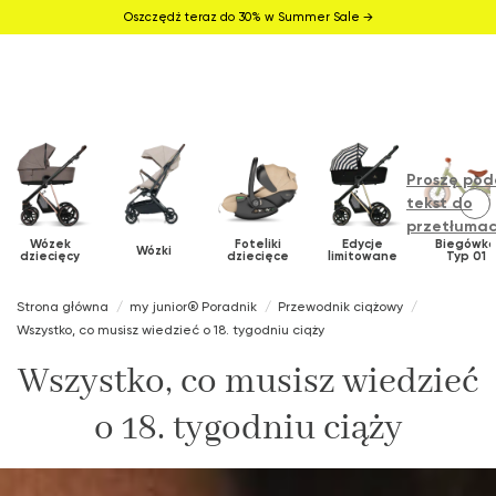
Oszczędź teraz do 30% w Summer Sale →
Proszę pod
tekst do
przetłumac
Wózek
Foteliki
Edycje
Biegówk
Wózki
dziecięcy
dziecięce
limitowane
Typ 01
Strona główna
my junior® Poradnik
Przewodnik ciążowy
Wszystko, co musisz wiedzieć o 18. tygodniu ciąży
Wszystko, co musisz wiedzieć
o 18. tygodniu ciąży