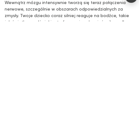
Wewnątrz mózgu intensywnie tworzą się teraz połączenia
nerwowe, szczególnie w obszarach odpowiedzialnych za
zmysły. Twoje dziecko coraz silniej reaguje na bodźce, takie
jak światło czy dźwięki – to fascynujący kamień milowy dla
mamy i dziecka!
Twoje dziecko trenuje również poprzez regularne połykanie
wód płodowych, które przechodzą przez jelita. Tym samym
aktywowany jest układ trawienny – to dobry przykład, jak
wcześnie ćwiczone są ważne funkcje życiowe. Tzw. smółka
(mekonium) jednak jeszcze nie opuszcza ciała.
Twój organizm w 18. tygodniu
ciąży
W 18. tygodniu ciąży jeszcze wyraźniej odczuwasz zmiany w
swoim ciele: macica rośnie w kierunku pępka, brzuch staje się
bardziej zaokrąglony, a Ty możesz zauważyć, jak Twój chód i
postawa powoli się zmieniają – to klasyczne oznaki tego
miesiąca ciąży.