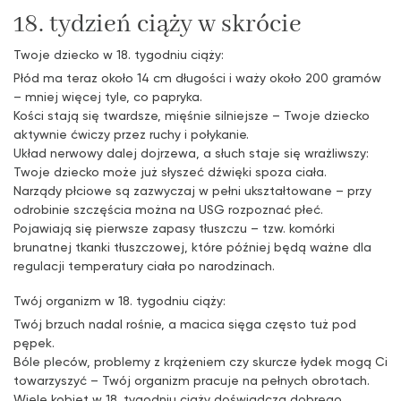
18. tydzień ciąży w skrócie
Twoje dziecko w 18. tygodniu ciąży:
Płód ma teraz około 14 cm długości i waży około 200 gramów
– mniej więcej tyle, co papryka.
Kości stają się twardsze, mięśnie silniejsze – Twoje dziecko
aktywnie ćwiczy przez ruchy i połykanie.
Układ nerwowy dalej dojrzewa, a słuch staje się wrażliwszy:
Twoje dziecko może już słyszeć dźwięki spoza ciała.
Narządy płciowe są zazwyczaj w pełni ukształtowane – przy
odrobinie szczęścia można na USG rozpoznać płeć.
Pojawiają się pierwsze zapasy tłuszczu – tzw. komórki
brunatnej tkanki tłuszczowej, które później będą ważne dla
regulacji temperatury ciała po narodzinach.
Twój organizm w 18. tygodniu ciąży:
Twój brzuch nadal rośnie, a macica sięga często tuż pod
pępek.
Bóle pleców, problemy z krążeniem czy skurcze łydek mogą Ci
towarzyszyć – Twój organizm pracuje na pełnych obrotach.
Wiele kobiet w 18. tygodniu ciąży doświadcza dobrego