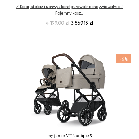
✓ Kolor, stelaż i uchwyt konfigurowalne indywidualnie✓
Pojemny kosz…
4 199,00 zł
3 569,15 zł
-6%
odkryj teraz
my junior VITA unique 3