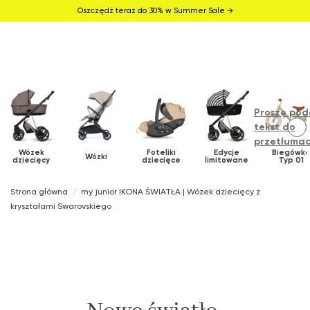
Oszczędź teraz do 30% w Summer Sale →
Proszę pod
tekst do
przetłumac
Wózek
Foteliki
Edycje
Biegówk
Wózki
dziecięcy
dziecięce
limitowane
Typ 01
Strona główna
my junior IKONA ŚWIATŁA | Wózek dziecięcy z
kryształami Swarovskiego