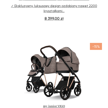
✓ Ekskluzywny, luksusowy design ozdobiony nawet 2200
kryształkami…
8 399,00 zł
-15%
odkryj teraz
my junior VIGO