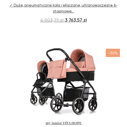
✓ Duże, pneumatyczne koła i włączane, ultranowoczesne 6-
stopniowe…
4 003,79 zł
3 763,57 zł
-30%
odkryj teraz
my junior VITA HOPE