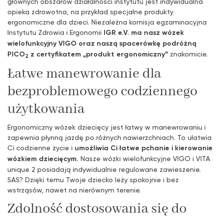
głównych obszarów działalności instytutu jest indywidualna
opieka zdrowotna, na przykład specjalne produkty
ergonomiczne dla dzieci. Niezależna komisja egzaminacyjna
Instytutu Zdrowia i Ergonomii
IGR e.V. ma nasz wózek
wielofunkcyjny VIGO oraz naszą spacerówkę podróżną
PICO
z certyfikatem „produkt ergonomiczny”
znakomicie.
2
Łatwe manewrowanie dla
bezproblemowego codziennego
użytkowania
Ergonomiczny wózek dziecięcy jest łatwy w manewrowaniu i
zapewnia płynną jazdę po różnych nawierzchniach. To ułatwia
Ci codzienne życie i
umożliwia Ci łatwe pchanie i kierowanie
wózkiem dziecięcym.
Nasze wózki wielofunkcyjne VIGO i VITA
unique 2 posiadają indywidualnie regulowane zawieszenie.
SAS? Dzięki temu Twoje dziecko leży spokojnie i bez
wstrząsów, nawet na nierównym terenie.
Zdolność dostosowania się do