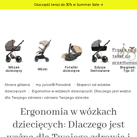
Oszczędź teraz do 30% w Summer Sale →
Proszę pod
tekst do
przetłumac
Wózek
Foteliki
Edycje
Biegówk
Wózki
dziecięcy
dziecięce
limitowane
Typ 01
Strona główna
my junior® Poradnik
Eksperci od wózków
dziecięcych
Ergonomia w wózkach dziecięcych: Dlaczego jest ważna
dla Twojego zdrowia i zdrowia Twojego dziecka
Ergonomia w wózkach
dziecięcych: Dlaczego jest