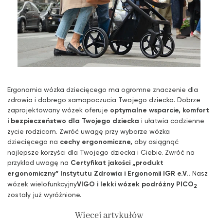
Ergonomia wózka dziecięcego ma ogromne znaczenie dla
zdrowia i dobrego samopoczucia Twojego dziecka. Dobrze
zaprojektowany wózek oferuje
optymalne wsparcie, komfort
i bezpieczeństwo dla Twojego dziecka
i ułatwia codzienne
życie rodzicom. Zwróć uwagę przy wyborze wózka
dziecięcego na
cechy ergonomiczne,
aby osiągnąć
najlepsze korzyści dla Twojego dziecka i Ciebie. Zwróć na
przykład uwagę na
Certyfikat jakości „produkt
ergonomiczny” Instytutu Zdrowia i Ergonomii IGR e.V..
Nasz
wózek wielofunkcyjny
VIGO i lekki wózek podróżny PICO
2
zostały już wyróżnione.
Więcej artykułów