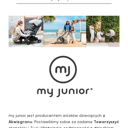
my junior jest producentem wózków dziecięcych
z
Akwizgranu
. Postawiliśmy sobie za zadanie
Towarzyszyć
szczęściu
i Twój
Ułatwienie codzienności z dzieckiem
.