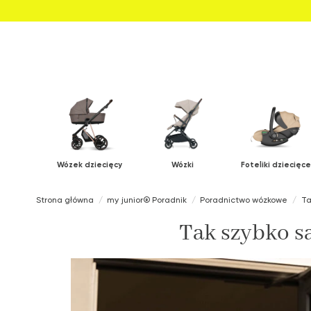
Wózek dziecięcy
Wózki
Foteliki dziecięce
Strona główna
my junior® Poradnik
Poradnictwo wózkowe
Ta
Tak szybko s