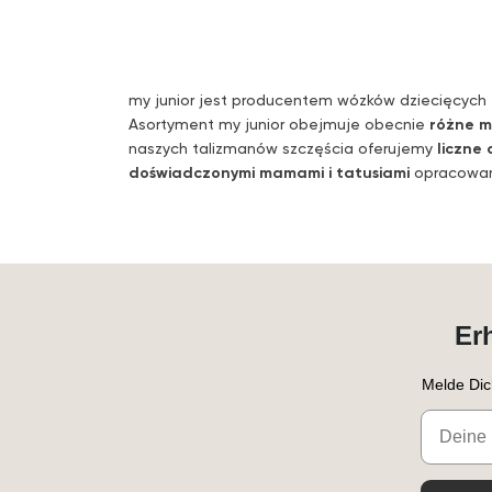
my junior jest producentem wózków dziecięcych
Asortyment my junior obejmuje obecnie
różne m
naszych talizmanów szczęścia oferujemy
liczne 
doświadczonymi mamami i tatusiami
opracowany
Er
Melde Dic
Email