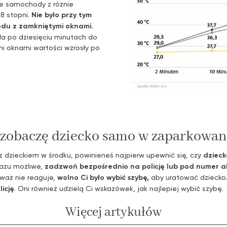
ne samochody z różnie
8 stopni.
Nie było przy tym
du z zamkniętymi oknami.
ła po dziesięciu minutach do
i oknami wartości wzrosły po
li zobaczę dziecko samo w zaparkow
 dzieckiem w środku, powinieneś najpierw upewnić się, czy
dziec
 razu możliwe,
zadzwoń bezpośrednio na policję lub pod numer a
eważ nie reaguje,
wolno Ci było wybić szybę,
aby uratować dziecko
icję.
Oni również udzielą Ci wskazówek, jak najlepiej wybić szybę.
Więcej artykułów