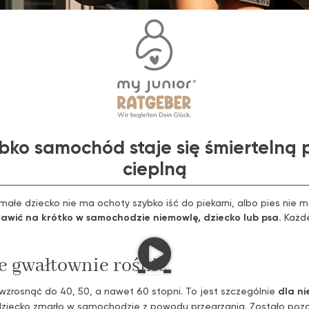
bko samochód staje się śmiertelną
cieplną
małe dziecko nie ma ochoty szybko iść do piekarni, albo pies nie
tawić na krótko w samochodzie niemowlę, dziecko lub psa.
Każde
 gwałtownie rośnie
rosnąć do 40, 50, a nawet 60 stopni. To jest szczególnie
dla ni
ziecko zmarło w samochodzie z powodu przegrzania. Zostało pozo