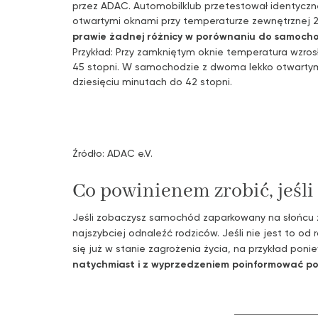
przez ADAC. Automobilklub przetestował identycz
otwartymi oknami przy temperaturze zewnętrznej 2
prawie żadnej różnicy w porównaniu do samocho
Przykład: Przy zamkniętym oknie temperatura wzros
45 stopni. W samochodzie z dwoma lekko otwartym
dziesięciu minutach do 42 stopni.
Źródło: ADAC e.V.
Co powinienem zrobić, jeś
Jeśli zobaczysz samochód zaparkowany na słońcu z
najszybciej odnaleźć rodziców. Jeśli nie jest to od
się już w stanie zagrożenia życia, na przykład poni
natychmiast i z wyprzedzeniem poinformować pol