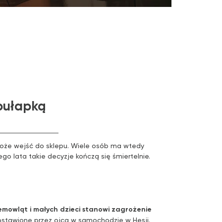
 pułapką
 może wejść do sklepu. Wiele osób ma wtedy
go lata takie decyzje kończą się śmiertelnie.
emowląt i małych dzieci stanowi zagrożenie
stawione przez ojca w samochodzie w Hesji.