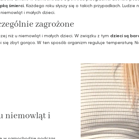
ką śmierci.
Każdego roku słyszy się o takich przypadkach. Ludzie 
niemowląt i małych dzieci.
czególnie zagrożone
czej niż u niemowląt i małych dzieci. W związku z tym
dzieci są ba
bi się zbyt gorąco. W ten sposób organizm reguluje temperaturę. 
u niemowląt i
ęte w samochodzie podczas