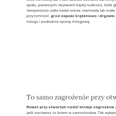
upału, pierwszymi objawami będą nudności, bóle gło
temperatura ciała nadal rośnie, niemowlę lub małe
przytomność.
grozi zapaść krążeniowa i drgawki.
mózgu i podrażnia oponę mózgową.
To samo zagrożenie przy ot
Nawet przy otwartym nadal istnieje zagrożenie 
jeśli zostawisz to latem w samochodzie. Tak wyk