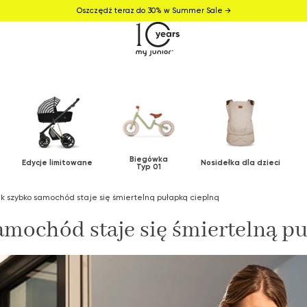
Oszczędź teraz do 30% w Summer Sale →
Biegówka
Edycje limitowane
Nosidełka dla dzieci
Typ 01
k szybko samochód staje się śmiertelną pułapką cieplną
amochód staje się śmiertelną pu