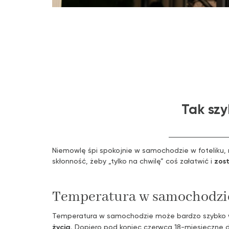
Tak szy
Niemowlę śpi spokojnie w samochodzie w foteliku, 
skłonność, żeby „tylko na chwilę” coś załatwić i
zos
Temperatura w samochodzie
Temperatura w samochodzie może bardzo szybko wz
życia.
Dopiero pod koniec czerwca 18-miesięczne d