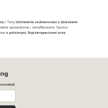
ciu
i Twój
Ułatwienie codzienności z dzieckiem
.
ładnie sprawdzone i certyfikowane. Oprócz
lnie
z położnymi, fizjoterapeutami oraz
ung
ensrabatt.