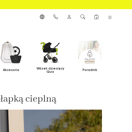
0
Wózek dziecięcy
Akcesoria
Poradnik
Quiz
łapką cieplną