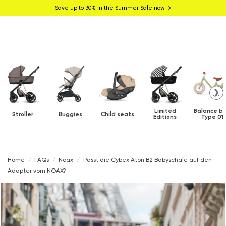
Save up to 30% in the Summer Sale now →
❯
Limited
Balance bi
Stroller
Buggies
Child seats
Editions
Type 01
Home
FAQs
Noax
Passt die Cybex Aton B2 Babyschale auf den
Adapter vom NOAX?