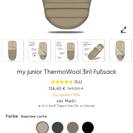
my junior ThermoWool 3in1 Fußsack
(54)
126,65 €
149,00 €
Du sparst
15%
inkl. MwSt.
●
In 4 bis 8 Tagen bei Dir zu Hause
Farbe
: Naptime Latte
Naptime Latte
Forest Haven
Hazel Harmony
Cozy Nightfall