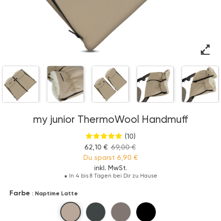
my junior ThermoWool Handmuff
(10)
62,10 €
69,00 €
Du sparst
6,90 €
inkl. MwSt.
●
In 4 bis 8 Tagen bei Dir zu Hause
Farbe
: Naptime Latte
Naptime Latte
Forest Haven
Hazel Harmony
Cozy Nightfall