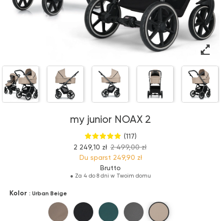
my junior NOAX 2
(117)
2 249,10 zł
2 499,00 zł
Du sparst
249,90 zł
Brutto
●
Za 4 do 8 dni w Twoim domu
Kolor
: Urban Beige
Urban Beige
Concrete Toffee
City Noir
Parkside Green
Downtown Grey