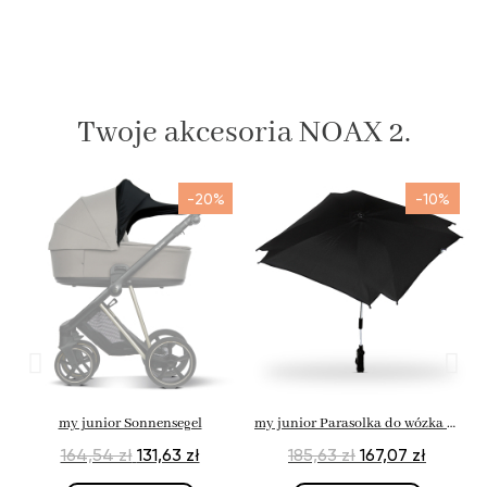
Twoje akcesoria NOAX 2.
-20%
-10%
my junior Sonnensegel
my junior Parasolka do wózka UV50+ My Shadow
164,54 zł
131,63 zł
185,63 zł
167,07 zł