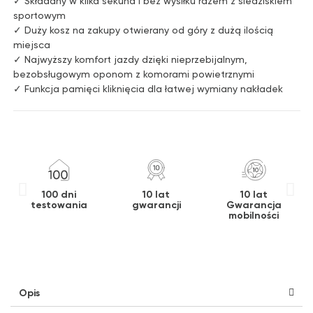
✓ Składany w kilka sekund i bez wysiłku razem z siedziskiem
sportowym
✓ Duży kosz na zakupy otwierany od góry z dużą ilością
miejsca
✓ Najwyższy komfort jazdy dzięki nieprzebijalnym,
bezobsługowym oponom z komorami powietrznymi
✓ Funkcja pamięci kliknięcia dla łatwej wymiany nakładek
100 dni
10 lat
10 lat
testowania
gwarancji
Gwarancja
mobilności
Opis