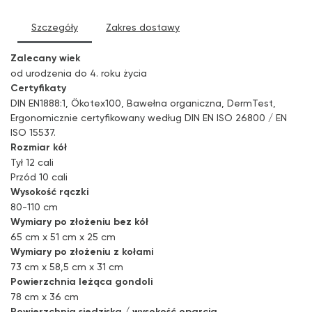
Szczegóły
Zakres dostawy
Zalecany wiek
od urodzenia do 4. roku życia
Certyfikaty
DIN EN1888:1, Ökotex100, Bawełna organiczna, DermTest,
Ergonomicznie certyfikowany według DIN EN ISO 26800 / EN
ISO 15537.
Rozmiar kół
Tył 12 cali
Przód 10 cali
Wysokość rączki
80-110 cm
Wymiary po złożeniu bez kół
65 cm x 51 cm x 25 cm
Wymiary po złożeniu z kołami
73 cm x 58,5 cm x 31 cm
Powierzchnia leżąca gondoli
78 cm x 36 cm
Powierzchnia siedziska / wysokość oparcia