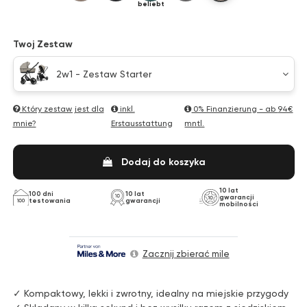
Twoj Zestaw
2w1 - Zestaw Starter
Który zestaw jest dla
inkl.
0% Finanzierung - ab
94€
mnie?
Erstausstattung
mntl.
Dodaj do koszyka
10 lat
100 dni
10 lat
gwarancji
testowania
gwarancji
mobilności
Zacznij zbierać mile
✓ Kompaktowy, lekki i zwrotny, idealny na miejskie przygody