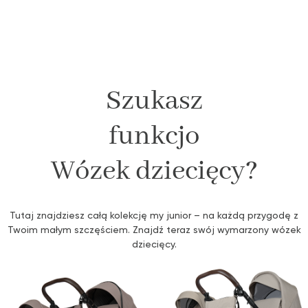
Szukasz
f
u
n
k
c
j
o
n
a
l
n
y
Wózek dziecięcy?
Tutaj znajdziesz całą kolekcję my junior – na każdą przygodę z
Twoim małym szczęściem. Znajdź teraz swój wymarzony wózek
dziecięcy.