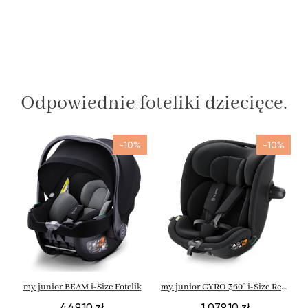
Odpowiednie foteliki dziecięce.
-10%
-10%
my junior BEAM i-Size Fotelik
my junior CYRO 360° i-Size Reboarder
449,10 zł
1 079,10 zł