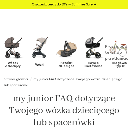
Oszczędź teraz do 30% w Summer Sale →
Proszę pod
tekst do
przetłumac
Wózek
Foteliki
Edycje
Biegówk
Wózki
dziecięcy
dziecięce
limitowane
Typ 01
Strona główna
my junior FAQ dotyczące Twojego wózka dziecięcego
lub spacerówki
my junior FAQ dotyczące
Twojego wózka dziecięcego
lub spacerówki