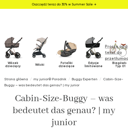
Oszczędź teraz do 30% w Summer Sale →
Proszę pod
tekst do
przetłumac
Wózek
Foteliki
Edycje
Biegówk
Wózki
dziecięcy
dziecięce
limitowane
Typ 01
Strona główna
my junior® Poradnik
Buggy Experten
Cabin-Size-
Buggy – was bedeutet das genau? | my junior
Cabin-Size-Buggy – was
bedeutet das genau? | my
junior