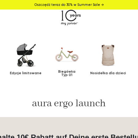
Oszczędź teraz do 30% w Summer Sale →
Biegówka
Edycje limitowane
Nosidełka dla dzieci
Typ 01
aura ergo launch
halte 10€ Rabatt auf Deine erste Bestell