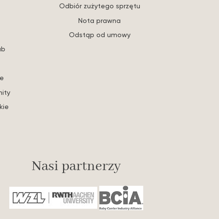
Odbiór zużytego sprzętu
Nota prawna
Odstąp od umowy
ub
re
ity
kie
Nasi partnerzy