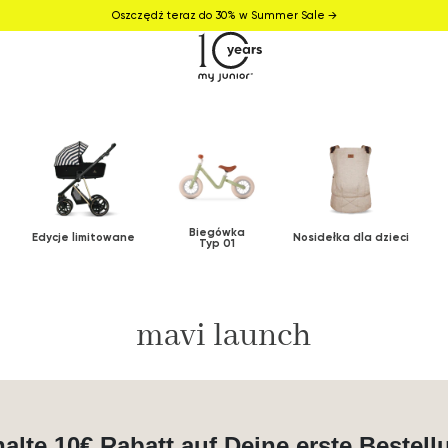
Oszczędź teraz do 30% w Summer Sale →
Biegówka
Edycje limitowane
Nosidełka dla dzieci
Typ 01
mavi launch
halte 10€ Rabatt auf Deine erste Bestell