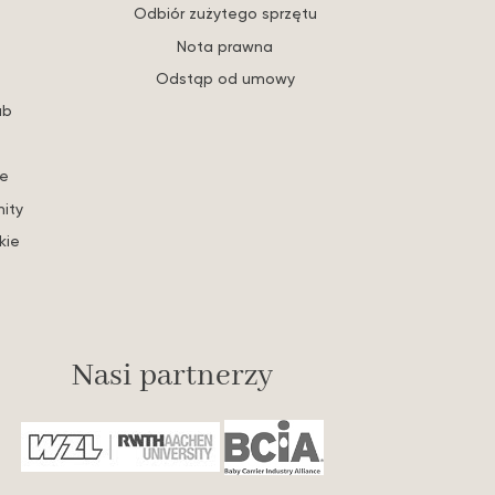
Odbiór zużytego sprzętu
Nota prawna
Odstąp od umowy
ub
re
ity
kie
Nasi partnerzy