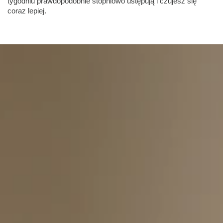
tygodniu prawdopodobnie stopniowo ustępują i czujesz się
coraz lepiej.