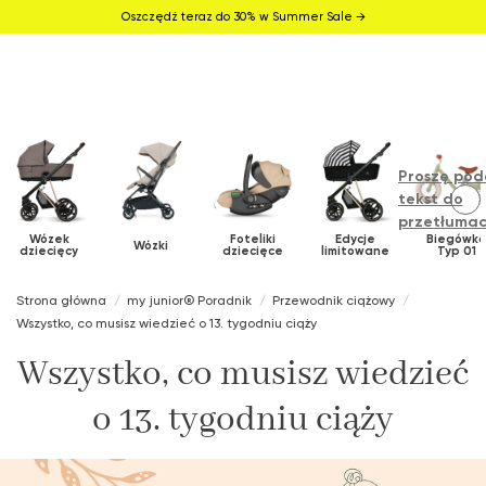
Oszczędź teraz do 30% w Summer Sale →
Proszę pod
tekst do
przetłumac
Wózek
Foteliki
Edycje
Biegówk
Wózki
dziecięcy
dziecięce
limitowane
Typ 01
Strona główna
my junior® Poradnik
Przewodnik ciążowy
Wszystko, co musisz wiedzieć o 13. tygodniu ciąży
Wszystko, co musisz wiedzieć
o 13. tygodniu ciąży