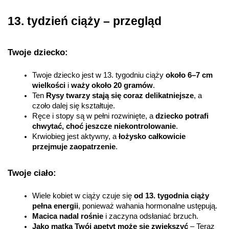
13. tydzień ciąży – przegląd
Twoje dziecko:
Twoje dziecko jest w 13. tygodniu ciąży 
około 6–7 cm 
wielkości 
i 
waży około 20 gramów
.
Ten 
Rysy twarzy stają się coraz delikatniejsze
, a 
czoło dalej się kształtuje.
Ręce i stopy są w pełni rozwinięte, a 
dziecko potrafi 
chwytać, choć jeszcze niekontrolowanie
.
Krwiobieg jest aktywny, a 
łożysko całkowicie 
przejmuje zaopatrzenie
.
Twoje ciało:
Wiele kobiet w ciąży czuje się 
od 13. tygodnia ciąży 
pełna energii
, ponieważ wahania hormonalne ustępują.
Macica nadal rośnie
 i zaczyna odsłaniać brzuch.
Jako matka Twój apetyt może się zwiększyć
 – Teraz 