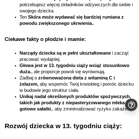
potrzebujesz więcej składników odżywczych dla siebie i 
swojego dziecka.
Ten 
Skóra może wydawać się bardziej rumiana z 
powodu zwiększonego ukrwienia.
.
Ciekawe fakty o płodzie i mamie:
Narządy dziecka są w pełni ukształtowane 
i zacząć 
pracować wydajniej.
Głowa jest w 13. tygodniu ciąży wciąż stosunkowo 
duża.
, ale proporcje powoli się wyrównują.
Zadbaj o 
zrównoważona dieta z witaminą C i 
żelazem,
 aby wspomóc Twój krwiobieg i pomóc dziecku 
w budowie jego struktur ciała.
Unikaj nadal określonych produktów spożywczych, 
takich jak produkty z niepasteryzowanego mleka i 
gotowe sałatki.
, aby zminimalizować ryzyko zakażenia.
Rozwój dziecka w 13. tygodniu ciąży:
Twoje małe szczęście jest w 13. tygodniu ciąży. 
waży około 20 