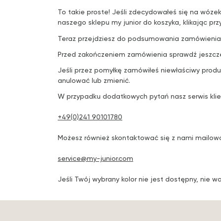
To takie proste! Jeśli zdecydowałeś się na wózek
naszego sklepu my junior do koszyka, klikając przy
Teraz przejdziesz do podsumowania zamówienia. 
Przed zakończeniem zamówienia sprawdź jeszcz
Jeśli przez pomyłkę zamówiłeś niewłaściwy produk
anulować lub zmienić.
W przypadku dodatkowych pytań nasz serwis klie
+49(0)241 90101780
Możesz również skontaktować się z nami mailow
service@my-junior.com
Jeśli Twój wybrany kolor nie jest dostępny, nie 