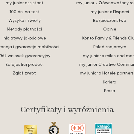
my junior assistant
my junior x Zrównoważony r
100 dni na test
my junior x Eksperci
Wysyłka i zwroty
Bezpieczeństwo
Metody płatności
Opinie
Inicjatywy jakościowe
Konto Family & Friends Cl
ancja i gwarancja mobilności
Poleć znajomym
Złóż wniosek gwarancyjny
my junior x miles and mo
Zarejestruj produkt
my junior Creative Commun
Zgłoś zwrot
my junior x Hotele partners
Kariera
Prasa
Certyfikaty i wyróżnienia