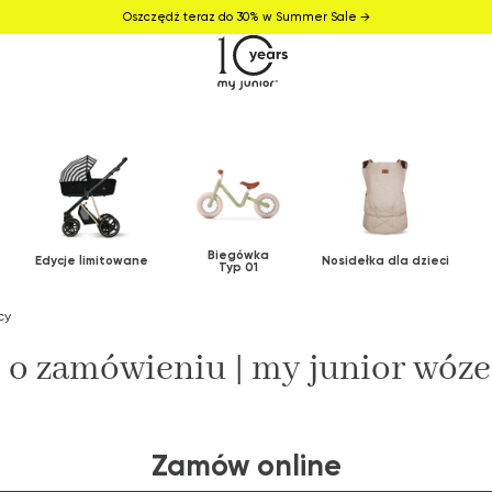
Oszczędź teraz do 30% w Summer Sale →
Biegówka
Edycje limitowane
Nosidełka dla dzieci
Typ 01
cy
 o zamówieniu | my junior wóze
Zamów online