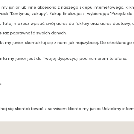
 my junior lub inne akcesoria z naszego sklepu internetowego, klikn
cisk "Kontynuuj zakupy". Zakup finalizujesz, wybierając "Przejdź do 
Tutaj możesz wpisać swój adres do faktury oraz adres dostawy, 
e raz poprawność swoich danych.
t my junior, skontaktuj się z nami jak najszybciej. Do określonego
nta my junior jest do Twojej dyspozycji pod numerem telefonu:
o:
wahaj się skontaktować z serwisem klienta my junior. Udzielimy inf