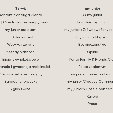
Serwis
my junior
Kontakt z obsługą klienta
O my junior
 | Często zadawane pytania
Poradnik my junior
my junior assistant
my junior x Zrównoważony r
100 dni na test
my junior x Eksperci
Wysyłka i zwroty
Bezpieczeństwo
Metody płatności
Opinie
Inicjatywy jakościowe
Konto Family & Friends Cl
ancja i gwarancja mobilności
Poleć znajomym
Złóż wniosek gwarancyjny
my junior x miles and mo
Zarejestruj produkt
my junior Creative Commun
Zgłoś zwrot
my junior x Hotele partners
Kariera
Prasa