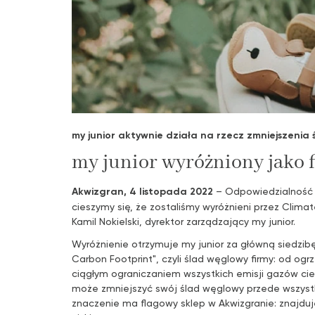
my junior aktywnie działa na rzecz zmniejszenia
my junior wyróżniony jako 
Akwizgran, 4 listopada 2022
– Odpowiedzialność z
cieszymy się, że zostaliśmy wyróżnieni przez Clima
Kamil Nokielski, dyrektor zarządzający my junior.
Wyróżnienie otrzymuje my junior za główną siedzib
Carbon Footprint", czyli ślad węglowy firmy: od ogr
ciągłym ograniczaniem wszystkich emisji gazów cie
może zmniejszyć swój ślad węglowy przede wszystki
znaczenie ma flagowy sklep w Akwizgranie: znajduj