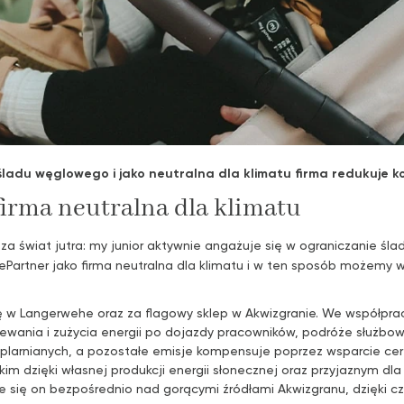
 śladu węglowego i jako neutralna dla klimatu firma redukuje k
firma neutralna dla klimatu
a świat jutra: my junior aktywnie angażuje się w ograniczanie śla
tePartner jako firma neutralna dla klimatu i w ten sposób możemy 
ę w Langerwehe oraz za flagowy sklep w Akwizgranie. We współpracy
zewania i zużycia energii po dojazdy pracowników, podróże służbowe
plarnianych, a pozostałe emisje kompensuje poprzez wsparcie cer
m dzięki własnej produkcji energii słonecznej oraz przyjaznym d
e się on bezpośrednio nad gorącymi źródłami Akwizgranu, dzięki c