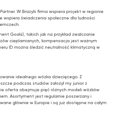
rtner. W Brazylii firma wspiera projekt w regionie
ie wspiera świadczenia społeczne dla ludności
iemczech.
nt Goals), takich jak na przykład zwalczanie
gazów cieplarnianych, kompensacja jest ważnym
eru ID można śledzić neutralność klimatyczną w
zukiwanie idealnego wózka dziecięcego. Z
szcze podczas studiów założył my junior z
nie oferta obejmuje pięć różnych modeli wózków
iem. Asortyment jest regularnie poszerzany i
wane głównie w Europie i są już dostępne na całym