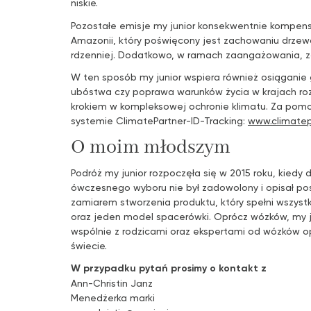
niskie.
Pozostałe emisje my junior konsekwentnie kompensuje
Amazonii, który poświęcony jest zachowaniu drzewos
rdzenniej. Dodatkowo, w ramach zaangażowania, 
W ten sposób my junior wspiera również osiąganie
ubóstwa czy poprawa warunków życia w krajach rozw
krokiem w kompleksowej ochronie klimatu. Za pomo
systemie ClimatePartner-ID-Tracking:
www.climatep
O moim młodszym
Podróż my junior rozpoczęła się w 2015 roku, kiedy 
ówczesnego wyboru nie był zadowolony i opisał pos
zamiarem stworzenia produktu, który spełni wszys
oraz jeden model spacerówki. Oprócz wózków, my jun
wspólnie z rodzicami oraz ekspertami od wózków o
świecie.
W przypadku pytań prosimy o kontakt z
Ann-Christin Janz
Menedżerka marki