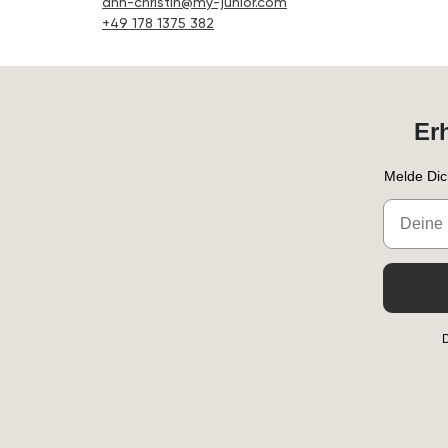
ann-christin@my-junior.com
+49 178 1375 382
Er
Melde Dic
Email
D