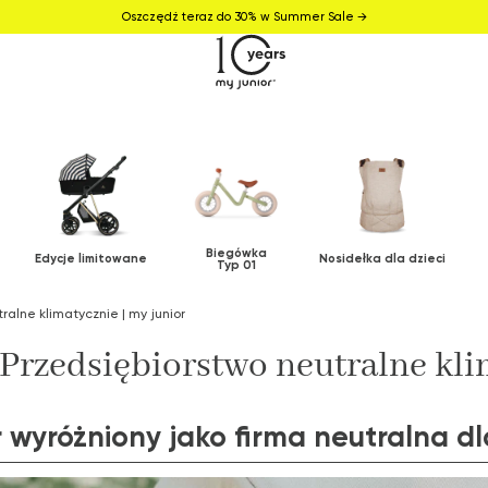
Oszczędź teraz do 30% w Summer Sale →
Biegówka
Edycje limitowane
Nosidełka dla dzieci
Typ 01
ralne klimatycznie | my junior
Przedsiębiorstwo neutralne kli
r wyróżniony jako firma neutralna dl