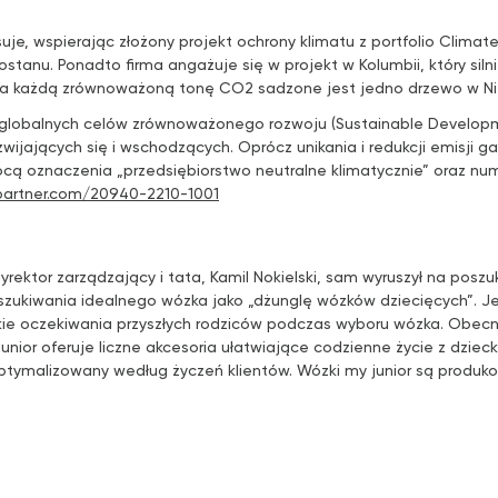
, wspierając złożony projekt ochrony klimatu z portfolio ClimatePa
tanu. Ponadto firma angażuje się w projekt w Kolumbii, który siln
za każdą zrównoważoną tonę CO2 sadzone jest jedno drzewo w N
 globalnych celów zrównoważonego rozwoju (Sustainable Developme
ijających się i wschodzących. Oprócz unikania i redukcji emisji 
cą oznaczenia „przedsiębiorstwo neutralne klimatycznie” oraz num
artner.com/20940-2210-1001
dyrektor zarządzający i tata, Kamil Nokielski, sam wyruszył na pos
zukiwania idealnego wózka jako „dżunglę wózków dziecięcych”. Je
tkie oczekiwania przyszłych rodziców podczas wyboru wózka. Obec
ior oferuje liczne akcesoria ułatwiające codzienne życie z dzieck
ptymalizowany według życzeń klientów. Wózki my junior są produko