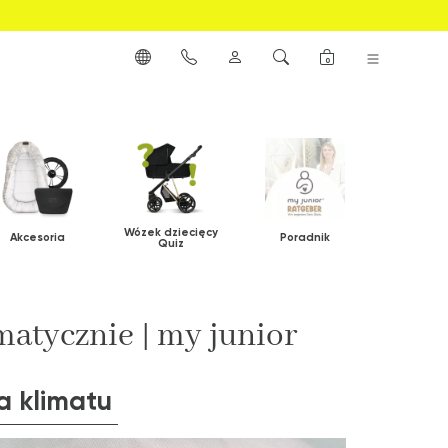
0
Wózek dziecięcy
Akcesoria
Poradnik
Quiz
matycznie | my junior
a klimatu