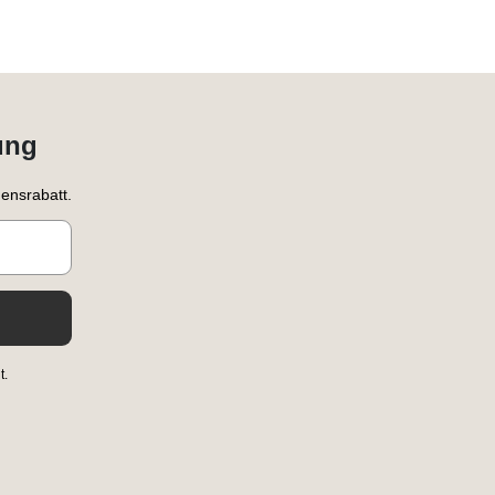
ung
ensrabatt.
t.