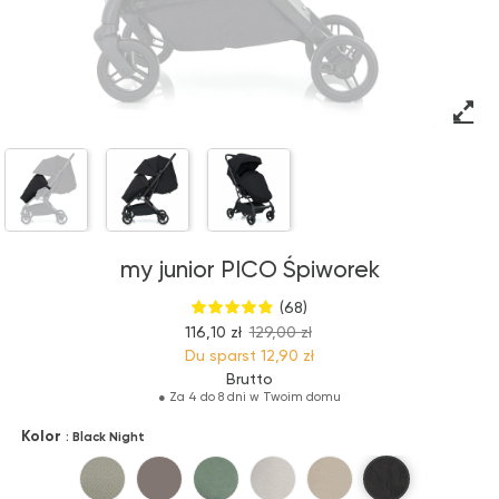
my junior PICO Śpiworek
(68)
116,10 zł
129,00 zł
Du sparst
12,90 zł
Brutto
●
Za 4 do 8 dni w Twoim domu
Kolor
: Black Night
Black Night
Pistacchio Green
Hazel
Sage Green
Stone Grey
Chai Latte