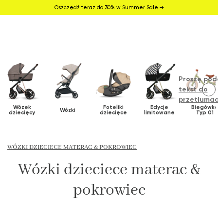
Oszczędź teraz do 30% w Summer Sale →
Proszę pod
tekst do
przetłumac
Wózek
Foteliki
Edycje
Biegówk
Wózki
dziecięcy
dziecięce
limitowane
Typ 01
WÓZKI DZIECIECE MATERAC & POKROWIEC
Wózki dzieciece materac &
pokrowiec