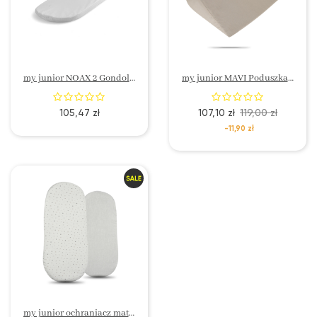
my junior NOAX 2 Gondolka Materac
my junior MAVI Poduszka ergonomiczna
105,47 zł
107,10 zł
119,00 zł
-11,90 zł
my junior ochraniacz materaca z bawełny organicznej (zestaw 2 szt.)