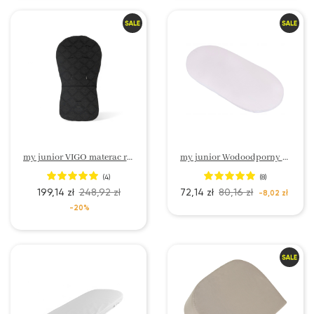
my junior VIGO materac redukcyjny do wózka z Bambus
my junior Wodoodporny ochraniacz na materac
(4)
(8)
199,14 zł
248,92 zł
72,14 zł
80,16 zł
-8,02 zł
-20%