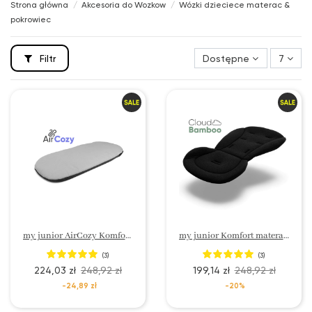
Strona główna
Akcesoria do Wozkow
Wózki dzieciece materac &
pokrowiec
Filtr
Dostępne
7
my junior AirCozy Komfort Materac
my junior Komfort materac redukcyjny do wózka CloudBamboo
(3)
(3)
224,03 zł
248,92 zł
199,14 zł
248,92 zł
-24,89 zł
-20%