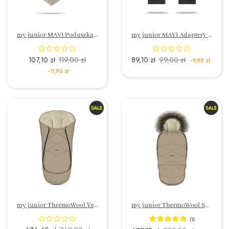
my junior MAVI Poduszka ergonomiczna
my junior MAVI Adaptery do wózka
107,10 zł
119,00 zł
89,10 zł
99,00 zł
-9,90 zł
-11,90 zł
my junior ThermoWool Velora 3w1 Śpiworek
my junior ThermoWool Snøheim 4w1 Śpiworek
(1)