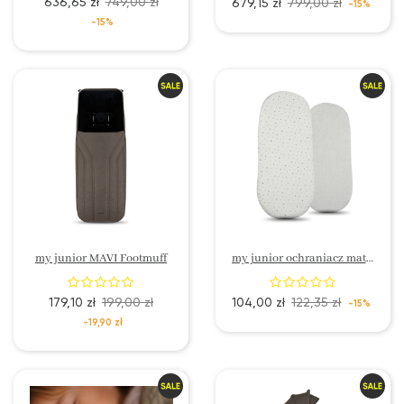
636,65 zł
749,00 zł
679,15 zł
799,00 zł
-15%
-15%
my junior MAVI Footmuff
my junior ochraniacz materaca z bawełny organicznej (zestaw 2 szt.)
179,10 zł
199,00 zł
104,00 zł
122,35 zł
-15%
-19,90 zł