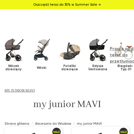
Oszczędź teraz do 30% w Summer Sale →
Proszę pod
tekst do
przetłumac
Wózek
Foteliki
Edycje
Biegówk
Wózki
dziecięcy
dziecięce
limitowane
Typ 01
MY JUNIOR MAVI
my junior MAVI
Strona główna
Akcesoria do Wozkow
my junior MAVI