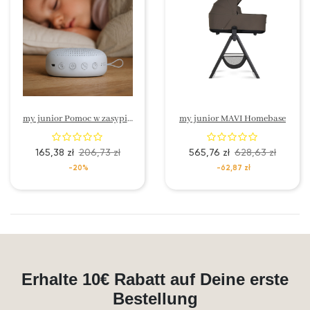
my junior Pomoc w zasypianiu – Biały szum z lampką nocną
my junior MAVI Homebase
165,38 zł
206,73 zł
565,76 zł
628,63 zł
-20%
-62,87 zł
Erhalte 10€ Rabatt auf Deine erste
Bestellung