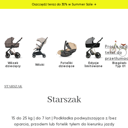
Oszczędź teraz do 30% w Summer Sale →
Proszę pod
tekst do
przetłumac
Wózek
Foteliki
Edycje
Biegówk
Wózki
dziecięcy
dziecięce
limitowane
Typ 01
STARSZAK
Starszak
15 do 25 kg | do 7 lat | Podkładka podwyższająca z/bez
oparcia, przodem lub fotelik tyłem do kierunku jazdy